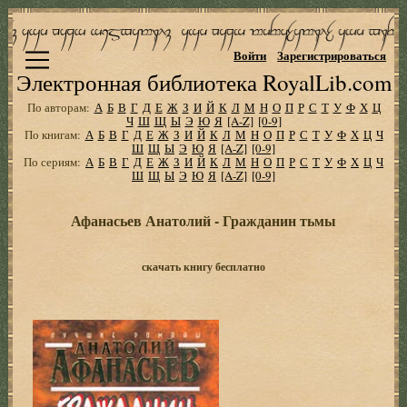
Войти
Зарегистрироваться
Электронная библиотека RoyalLib.com
По авторам:
А
Б
В
Г
Д
Е
Ж
З
И
Й
К
Л
М
Н
О
П
Р
С
Т
У
Ф
Х
Ц
Ч
Ш
Щ
Ы
Э
Ю
Я
[A-Z]
[0-9]
По книгам:
А
Б
В
Г
Д
Е
Ж
З
И
Й
К
Л
М
Н
О
П
Р
С
Т
У
Ф
Х
Ц
Ч
Ш
Щ
Ы
Э
Ю
Я
[A-Z]
[0-9]
По сериям:
А
Б
В
Г
Д
Е
Ж
З
И
Й
К
Л
М
Н
О
П
Р
С
Т
У
Ф
Х
Ц
Ч
Ш
Щ
Ы
Э
Ю
Я
[A-Z]
[0-9]
Афанасьев Анатолий - Гражданин тьмы
скачать книгу бесплатно