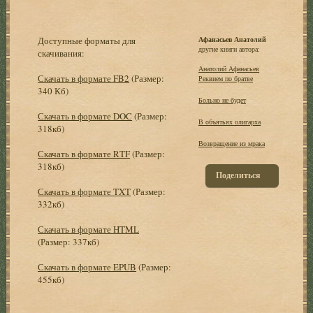
Доступные форматы для
Афанасьев Анатолий
другие книги автора:
скачивания:
Анатолий Афанасьев
Скачать в формате FB2
(Размер:
Реквием по братве
340 Кб)
Больно не будет
Скачать в формате DOC
(Размер:
В объятьях олигарха
318кб)
Возвращение из мрака
Скачать в формате RTF
(Размер:
318кб)
Поделиться
Скачать в формате TXT
(Размер:
332кб)
Скачать в формате HTML
(Размер: 337кб)
Скачать в формате EPUB
(Размер:
455кб)