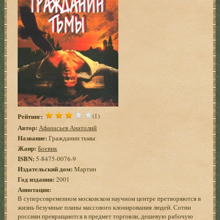
Рейтинг:
(1)
Автор:
Афанасьев Анатолий
Название:
Гражданин тьмы
Жанр:
Боевик
ISBN:
5-8475-0076-9
Издательский дом:
Мартин
Год издания:
2001
Аннотация:
В суперсовременном московском научном центре претворяются в
жизнь безумные планы массового клонирования людей. Сотни
россиян превращаются в предмет торговли, дешевую рабочую