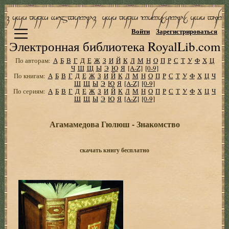
Войти
Зарегистрироваться
Электронная библиотека RoyalLib.com
По авторам:
А
Б
В
Г
Д
Е
Ж
З
И
Й
К
Л
М
Н
О
П
Р
С
Т
У
Ф
Х
Ц
Ч
Ш
Щ
Ы
Э
Ю
Я
[A-Z]
[0-9]
По книгам:
А
Б
В
Г
Д
Е
Ж
З
И
Й
К
Л
М
Н
О
П
Р
С
Т
У
Ф
Х
Ц
Ч
Ш
Щ
Ы
Э
Ю
Я
[A-Z]
[0-9]
По сериям:
А
Б
В
Г
Д
Е
Ж
З
И
Й
К
Л
М
Н
О
П
Р
С
Т
У
Ф
Х
Ц
Ч
Ш
Щ
Ы
Э
Ю
Я
[A-Z]
[0-9]
Агамамедова Гюлюш - Знакомство
скачать книгу бесплатно