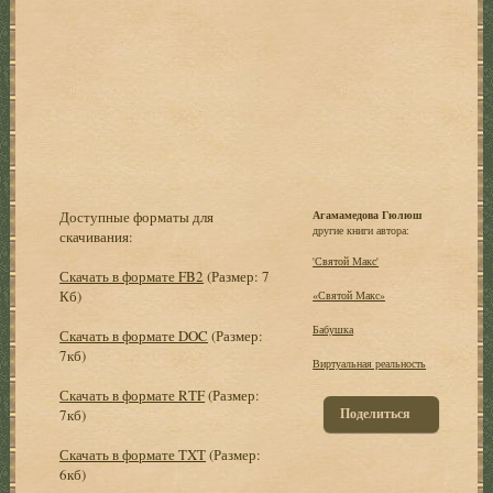
Доступные форматы для
Агамамедова Гюлюш
другие книги автора:
скачивания:
'Святой Макс'
Скачать в формате FB2
(Размер: 7
Кб)
«Святой Макс»
Бабушка
Скачать в формате DOC
(Размер:
7кб)
Виртуальная реальность
Скачать в формате RTF
(Размер:
Поделиться
7кб)
Скачать в формате TXT
(Размер:
6кб)