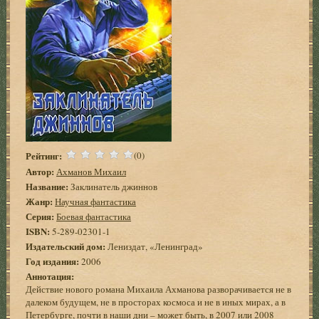
Рейтинг:
(0)
Автор:
Ахманов Михаил
Название:
Заклинатель джиннов
Жанр:
Научная фантастика
Серия:
Боевая фантастика
ISBN:
5-289-02301-1
Издательский дом:
Лениздат, «Ленинград»
Год издания:
2006
Аннотация:
Действие нового романа Михаила Ахманова разворачивается не в
далеком будущем, не в просторах космоса и не в иных мирах, а в
Петербурге, почти в наши дни – может быть, в 2007 или 2008