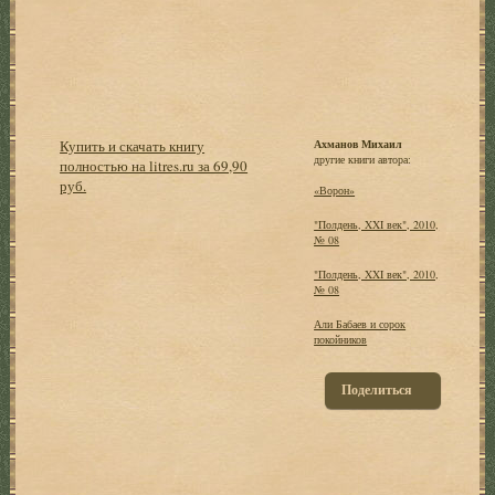
Купить и скачать книгу
Ахманов Михаил
другие книги автора:
полностью на litres.ru за 69,90
руб.
«Ворон»
"Полдень, XXI век", 2010,
№ 08
"Полдень, XXI век", 2010,
№ 08
Али Бабаев и сорок
покойников
Поделиться