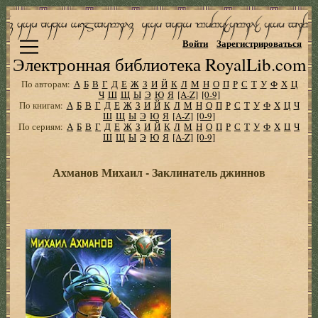
Войти
Зарегистрироваться
Электронная библиотека RoyalLib.com
По авторам:
А
Б
В
Г
Д
Е
Ж
З
И
Й
К
Л
М
Н
О
П
Р
С
Т
У
Ф
Х
Ц
Ч
Ш
Щ
Ы
Э
Ю
Я
[A-Z]
[0-9]
По книгам:
А
Б
В
Г
Д
Е
Ж
З
И
Й
К
Л
М
Н
О
П
Р
С
Т
У
Ф
Х
Ц
Ч
Ш
Щ
Ы
Э
Ю
Я
[A-Z]
[0-9]
По сериям:
А
Б
В
Г
Д
Е
Ж
З
И
Й
К
Л
М
Н
О
П
Р
С
Т
У
Ф
Х
Ц
Ч
Ш
Щ
Ы
Э
Ю
Я
[A-Z]
[0-9]
Ахманов Михаил - Заклинатель джиннов