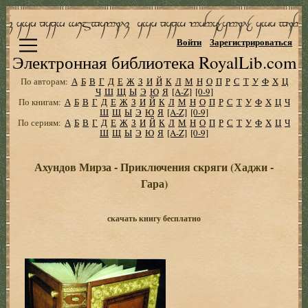
Войти
Зарегистрироваться
Электронная библиотека RoyalLib.com
По авторам:
А
Б
В
Г
Д
Е
Ж
З
И
Й
К
Л
М
Н
О
П
Р
С
Т
У
Ф
Х
Ц
Ч
Ш
Щ
Ы
Э
Ю
Я
[A-Z]
[0-9]
По книгам:
А
Б
В
Г
Д
Е
Ж
З
И
Й
К
Л
М
Н
О
П
Р
С
Т
У
Ф
Х
Ц
Ч
Ш
Щ
Ы
Э
Ю
Я
[A-Z]
[0-9]
По сериям:
А
Б
В
Г
Д
Е
Ж
З
И
Й
К
Л
М
Н
О
П
Р
С
Т
У
Ф
Х
Ц
Ч
Ш
Щ
Ы
Э
Ю
Я
[A-Z]
[0-9]
Ахундов Мирза - Приключения скряги (Хаджи -
Гара)
скачать книгу бесплатно