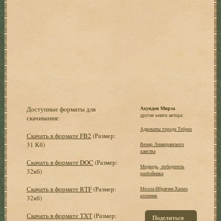
Доступные форматы для
Ахундов Мирза
другие книги автора:
скачивания:
Адвокаты города Тебриз
Скачать в формате FB2
(Размер:
31 Кб)
Везир Ленкоранского
ханства
Скачать в формате DOC
(Размер:
Медведь, победитель
32кб)
разбойника
Скачать в формате RTF
(Размер:
Молла-Ибрагим-Халил,
алхимик
32кб)
Скачать в формате TXT
(Размер:
Поделиться