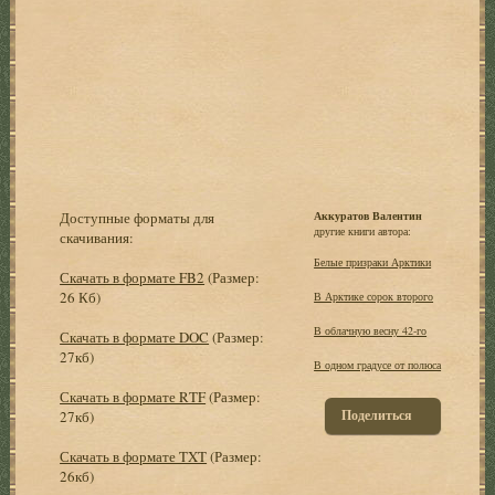
Доступные форматы для
Аккуратов Валентин
другие книги автора:
скачивания:
Белые призраки Арктики
Скачать в формате FB2
(Размер:
26 Кб)
В Арктике сорок второго
В облачную весну 42-го
Скачать в формате DOC
(Размер:
27кб)
В одном градусе от полюса
Скачать в формате RTF
(Размер:
Поделиться
27кб)
Скачать в формате TXT
(Размер:
26кб)