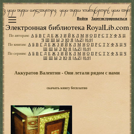
Войти
Зарегистрироваться
Электронная библиотека RoyalLib.com
По авторам:
А
Б
В
Г
Д
Е
Ж
З
И
Й
К
Л
М
Н
О
П
Р
С
Т
У
Ф
Х
Ц
Ч
Ш
Щ
Ы
Э
Ю
Я
[A-Z]
[0-9]
По книгам:
А
Б
В
Г
Д
Е
Ж
З
И
Й
К
Л
М
Н
О
П
Р
С
Т
У
Ф
Х
Ц
Ч
Ш
Щ
Ы
Э
Ю
Я
[A-Z]
[0-9]
По сериям:
А
Б
В
Г
Д
Е
Ж
З
И
Й
К
Л
М
Н
О
П
Р
С
Т
У
Ф
Х
Ц
Ч
Ш
Щ
Ы
Э
Ю
Я
[A-Z]
[0-9]
Аккуратов Валентин - Они летали рядом с нами
скачать книгу бесплатно