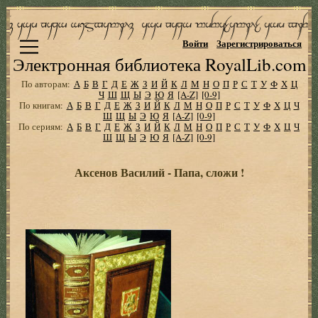
Войти
Зарегистрироваться
Электронная библиотека RoyalLib.com
По авторам:
А
Б
В
Г
Д
Е
Ж
З
И
Й
К
Л
М
Н
О
П
Р
С
Т
У
Ф
Х
Ц
Ч
Ш
Щ
Ы
Э
Ю
Я
[A-Z]
[0-9]
По книгам:
А
Б
В
Г
Д
Е
Ж
З
И
Й
К
Л
М
Н
О
П
Р
С
Т
У
Ф
Х
Ц
Ч
Ш
Щ
Ы
Э
Ю
Я
[A-Z]
[0-9]
По сериям:
А
Б
В
Г
Д
Е
Ж
З
И
Й
К
Л
М
Н
О
П
Р
С
Т
У
Ф
Х
Ц
Ч
Ш
Щ
Ы
Э
Ю
Я
[A-Z]
[0-9]
Аксенов Василий - Папа, сложи !