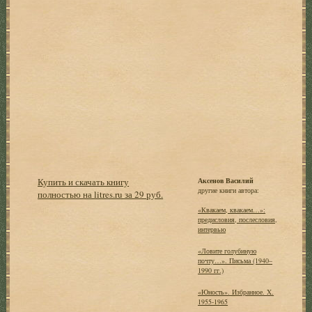
Купить и скачать книгу
Аксенов Василий
другие книги автора:
полностью на litres.ru за 29 руб.
«Квакаем, квакаем…»:
предисловия, послесловия,
интервью
«Ловите голубиную
почту…». Письма (1940–
1990 гг.)
«Юность». Избранное. X.
1955-1965