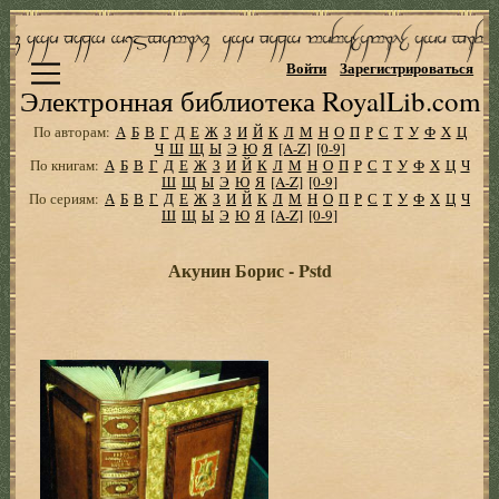
Войти
Зарегистрироваться
Электронная библиотека RoyalLib.com
По авторам:
А
Б
В
Г
Д
Е
Ж
З
И
Й
К
Л
М
Н
О
П
Р
С
Т
У
Ф
Х
Ц
Ч
Ш
Щ
Ы
Э
Ю
Я
[A-Z]
[0-9]
По книгам:
А
Б
В
Г
Д
Е
Ж
З
И
Й
К
Л
М
Н
О
П
Р
С
Т
У
Ф
Х
Ц
Ч
Ш
Щ
Ы
Э
Ю
Я
[A-Z]
[0-9]
По сериям:
А
Б
В
Г
Д
Е
Ж
З
И
Й
К
Л
М
Н
О
П
Р
С
Т
У
Ф
Х
Ц
Ч
Ш
Щ
Ы
Э
Ю
Я
[A-Z]
[0-9]
Акунин Борис - Pstd