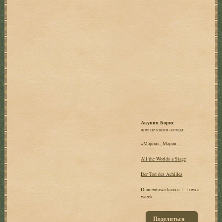
Акунин Борис
другие книги автора:
«Мария», Мария...
All the Worlds a Stage
Der Tod des Achilles
Diamentowa karoca 1: Łowca
ważek
Поделиться