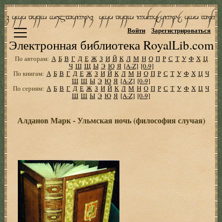
Войти
Зарегистрироваться
Электронная библиотека RoyalLib.com
По авторам:
А
Б
В
Г
Д
Е
Ж
З
И
Й
К
Л
М
Н
О
П
Р
С
Т
У
Ф
Х
Ц
Ч
Ш
Щ
Ы
Э
Ю
Я
[A-Z]
[0-9]
По книгам:
А
Б
В
Г
Д
Е
Ж
З
И
Й
К
Л
М
Н
О
П
Р
С
Т
У
Ф
Х
Ц
Ч
Ш
Щ
Ы
Э
Ю
Я
[A-Z]
[0-9]
По сериям:
А
Б
В
Г
Д
Е
Ж
З
И
Й
К
Л
М
Н
О
П
Р
С
Т
У
Ф
Х
Ц
Ч
Ш
Щ
Ы
Э
Ю
Я
[A-Z]
[0-9]
Алданов Марк - Ульмская ночь (философия случая)