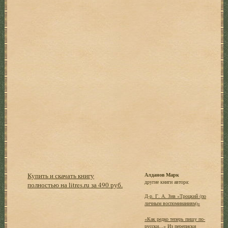
Купить и скачать книгу
Алданов Марк
другие книги автора:
полностью на litres.ru за 490 руб.
Д-р. Г. А. Зив «Троцкий (по
личным воспоминаниям)»
«Как редко теперь пишу по-
русски...» Из переписки