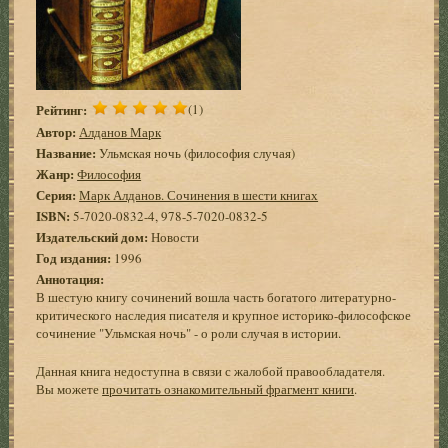
Рейтинг:
(1)
Автор:
Алданов Марк
Название:
Ульмская ночь (философия случая)
Жанр:
Философия
Серия:
Марк Алданов. Сочинения в шести книгах
ISBN:
5-7020-0832-4, 978-5-7020-0832-5
Издательский дом:
Новости
Год издания:
1996
Аннотация:
В шестую книгу сочинений вошла часть богатого литературно-
критического наследия писателя и крупное историко-философское
сочинение "Ульмская ночь" - о роли случая в истории.
Данная книга недоступна в связи с жалобой правообладателя.
Вы можете
прочитать ознакомительный фрагмент книги
.