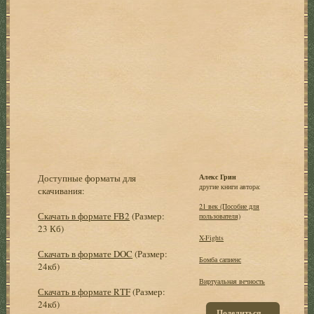
Доступные форматы для
Алекс Грин
другие книги автора:
скачивания:
21 век (Пособие для
Скачать в формате FB2
(Размер:
пользователя)
23 Кб)
X-Fights
Скачать в формате DOC
(Размер:
Бомба сапиенс
24кб)
Виртуальная вечность
Скачать в формате RTF
(Размер:
24кб)
Поделиться