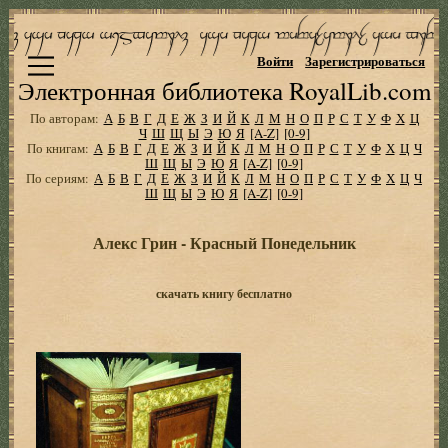
Войти
Зарегистрироваться
Электронная библиотека RoyalLib.com
По авторам:
А
Б
В
Г
Д
Е
Ж
З
И
Й
К
Л
М
Н
О
П
Р
С
Т
У
Ф
Х
Ц
Ч
Ш
Щ
Ы
Э
Ю
Я
[A-Z]
[0-9]
По книгам:
А
Б
В
Г
Д
Е
Ж
З
И
Й
К
Л
М
Н
О
П
Р
С
Т
У
Ф
Х
Ц
Ч
Ш
Щ
Ы
Э
Ю
Я
[A-Z]
[0-9]
По сериям:
А
Б
В
Г
Д
Е
Ж
З
И
Й
К
Л
М
Н
О
П
Р
С
Т
У
Ф
Х
Ц
Ч
Ш
Щ
Ы
Э
Ю
Я
[A-Z]
[0-9]
Алекс Грин - Красный Понедельник
скачать книгу бесплатно