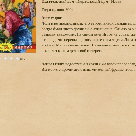
Издательский дом:
Издательский Дом «Нева»
Год издания:
2006
Аннотация:
Лола и не предполагала, что ее компаньон, ловкий мош
всегда были чисто дружеские отношения! Однако ревн
старому знакомому. На самом деле Игорь не убивал ж
что, видимо, перешла дорогу серьезным людям. Лола п
но Леня Маркиз не потерпит Самодеятельности и конк
появился в этом деле свой интерес…
(0)
Данная книга недоступна в связи с жалобой правообла
Вы можете
прочитать ознакомительный фрагмент кни