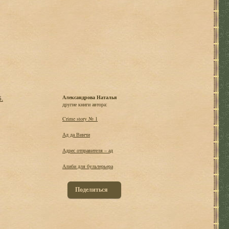
б.
Александрова Наталья
другие книги автора:
Crime story № 1
Ад да Винчи
Адрес отправителя – ад
Алиби для бультерьера
Поделиться