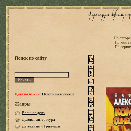
По автора
По книга
По серия
Поиск по сайту
Цитаты из книг
Ответы на вопросы
Жанры
Военное дело
Деловая литература
Детективы и Триллеры