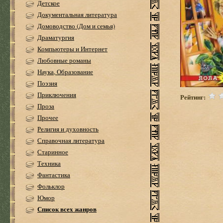
Детское
Документальная литература
Домоводство (Дом и семья)
Драматургия
Компьютеры и Интернет
Любовные романы
Наука, Образование
Поэзия
Приключения
Рейтинг:
Проза
Прочее
Религия и духовность
Справочная литература
Старинное
Техника
Фантастика
Фольклор
Юмор
Список всех жанров