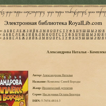
Электронная библиотека RoyalLib.com
м:
А
Б
В
Г
Д
Е
Ж
З
И
Й
К
Л
М
Н
О
П
Р
С
Т
У
Ф
Х
Ц
Ч
Ш
Щ
Ы
Э
Ю
Я
м:
А
Б
В
Г
Д
Е
Ж
З
И
Й
К
Л
М
Н
О
П
Р
С
Т
У
Ф
Х
Ц
Ч
Ш
Щ
Ы
Э
Ю
Я
м:
А
Б
В
Г
Д
Е
Ж
З
И
Й
К
Л
М
Н
О
П
Р
С
Т
У
Ф
Х
Ц
Ч
Ш
Щ
Ы
Э
Ю
Я
Александрова Наталья - Комплек
Автор:
Александрова Наталья
Название:
Комплекс Синей Бороды
Жанр:
Иронический детектив
Серия:
Наследники Остапа Бендера
ISBN:
5-7654-4814-3