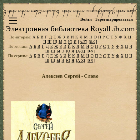
Войти
Зарегистрироваться
Электронная библиотека RoyalLib.com
По авторам:
А
Б
В
Г
Д
Е
Ж
З
И
Й
К
Л
М
Н
О
П
Р
С
Т
У
Ф
Х
Ц
Ч
Ш
Щ
Ы
Э
Ю
Я
[A-Z]
[0-9]
По книгам:
А
Б
В
Г
Д
Е
Ж
З
И
Й
К
Л
М
Н
О
П
Р
С
Т
У
Ф
Х
Ц
Ч
Ш
Щ
Ы
Э
Ю
Я
[A-Z]
[0-9]
По сериям:
А
Б
В
Г
Д
Е
Ж
З
И
Й
К
Л
М
Н
О
П
Р
С
Т
У
Ф
Х
Ц
Ч
Ш
Щ
Ы
Э
Ю
Я
[A-Z]
[0-9]
Алексеев Сергей - Слово