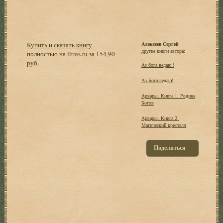
Купить и скачать книгу
Алексеев Сергей
другие книги автора:
полностью на litres.ru за 154,90
руб.
Аз бога ведаю !
Аз Бога ведаю!
Арвары. Книга 1. Родина
Богов
Арвары. Книга 2.
Магический кристалл
Поделиться