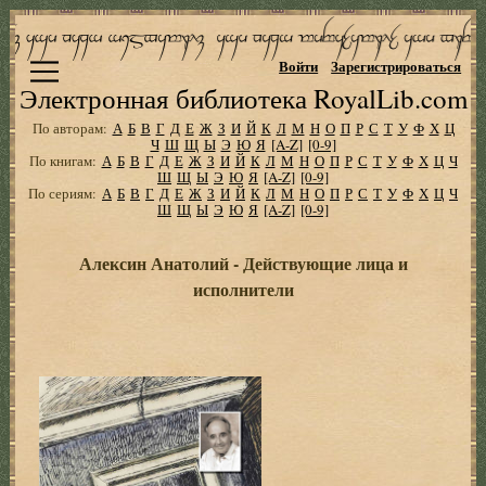
Войти
Зарегистрироваться
Электронная библиотека RoyalLib.com
По авторам:
А
Б
В
Г
Д
Е
Ж
З
И
Й
К
Л
М
Н
О
П
Р
С
Т
У
Ф
Х
Ц
Ч
Ш
Щ
Ы
Э
Ю
Я
[A-Z]
[0-9]
По книгам:
А
Б
В
Г
Д
Е
Ж
З
И
Й
К
Л
М
Н
О
П
Р
С
Т
У
Ф
Х
Ц
Ч
Ш
Щ
Ы
Э
Ю
Я
[A-Z]
[0-9]
По сериям:
А
Б
В
Г
Д
Е
Ж
З
И
Й
К
Л
М
Н
О
П
Р
С
Т
У
Ф
Х
Ц
Ч
Ш
Щ
Ы
Э
Ю
Я
[A-Z]
[0-9]
Алексин Анатолий - Действующие лица и
исполнители