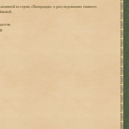
Алешиной из серии «Папарацци» о расследованиях главного
йковой.
дателя.
ги
.