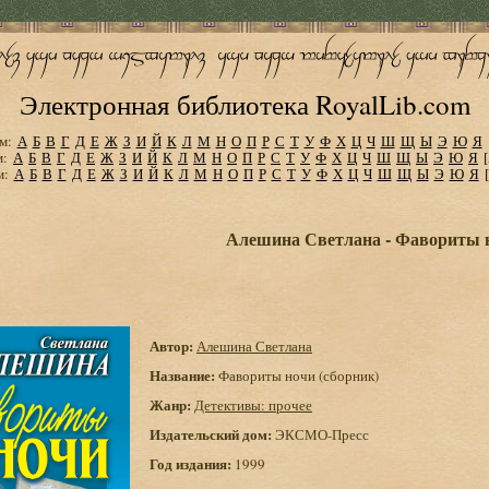
Электронная библиотека RoyalLib.com
м:
А
Б
В
Г
Д
Е
Ж
З
И
Й
К
Л
М
Н
О
П
Р
С
Т
У
Ф
Х
Ц
Ч
Ш
Щ
Ы
Э
Ю
Я
м:
А
Б
В
Г
Д
Е
Ж
З
И
Й
К
Л
М
Н
О
П
Р
С
Т
У
Ф
Х
Ц
Ч
Ш
Щ
Ы
Э
Ю
Я
м:
А
Б
В
Г
Д
Е
Ж
З
И
Й
К
Л
М
Н
О
П
Р
С
Т
У
Ф
Х
Ц
Ч
Ш
Щ
Ы
Э
Ю
Я
Алешина Светлана - Фавориты н
Автор:
Алешина Светлана
Название:
Фавориты ночи (сборник)
Жанр:
Детективы: прочее
Издательский дом:
ЭКСМО-Пресс
Год издания:
1999