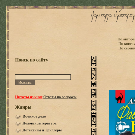
По автора
По книга
По серия
Поиск по сайту
Цитаты из книг
Ответы на вопросы
Жанры
Военное дело
Деловая литература
Детективы и Триллеры