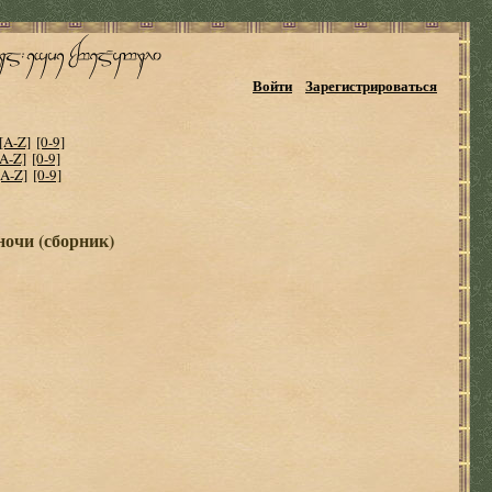
Войти
Зарегистрироваться
[A-Z]
[0-9]
[A-Z]
[0-9]
[A-Z]
[0-9]
очи (сборник)