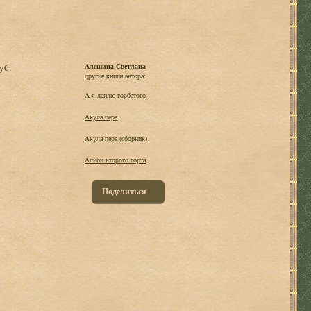
уб.
Алешина Светлана
другие книги автора:
А я леплю горбатого
Акула пера
Акула пера (сборник)
Алиби второго сорта
Поделиться