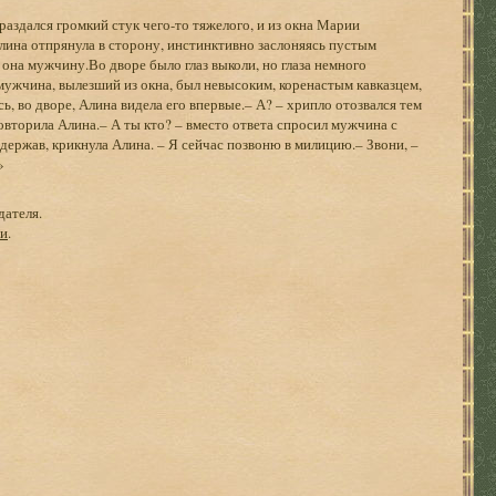
аздался громкий стук чего-то тяжелого, и из окна Марии
лина отпрянула в сторону, инстинктивно заслоняясь пустым
 она мужчину.Во дворе было глаз выколи, но глаза немного
 мужчина, вылезший из окна, был невысоким, коренастым кавказцем,
, во дворе, Алина видела его впервые.– А? – хрипло отозвался тем
повторила Алина.– А ты кто? – вместо ответа спросил мужчина с
держав, крикнула Алина. – Я сейчас позвоню в милицию.– Звони, –
»
дателя.
ги
.