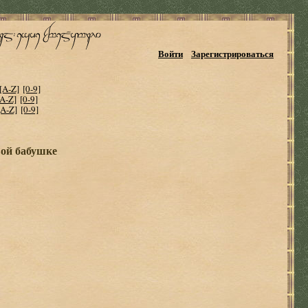
Войти
Зарегистрироваться
[A-Z]
[0-9]
[A-Z]
[0-9]
[A-Z]
[0-9]
вой бабушке