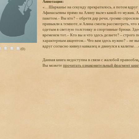
Аннотация:
«…Шарканье на секунду прекратилось, а потом вдруг р
Афанасьевны прямо на Алину вылез какой-то мужик. А
пакетом.– Вы кто? – обретя дар речи, громко спросила
привыкли к темноте, и Алина смогла рассмотреть, что
одетым в светлую толстовку и спортивные брюки. Здесь
временем тот.– Кто вы и что здесь делаете? – строго 
характерным акцентом.– Что вам здесь нужно? – не вы
вдруг согласно кивнул кавказец и двинулся к калитке…
(0)
Данная книга недоступна в связи с жалобой правообла
Вы можете
прочитать ознакомительный фрагмент кни