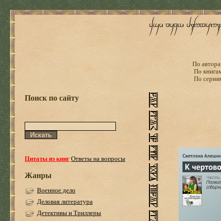
По автора
По книга
По серия
Поиск по сайту
Цитаты из книг
Ответы на вопросы
Жанры
Военное дело
Деловая литература
Детективы и Триллеры