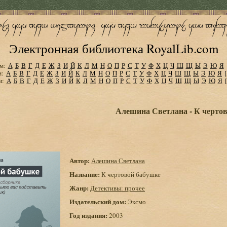
Электронная библиотека RoyalLib.com
м:
А
Б
В
Г
Д
Е
Ж
З
И
Й
К
Л
М
Н
О
П
Р
С
Т
У
Ф
Х
Ц
Ч
Ш
Щ
Ы
Э
Ю
Я
м:
А
Б
В
Г
Д
Е
Ж
З
И
Й
К
Л
М
Н
О
П
Р
С
Т
У
Ф
Х
Ц
Ч
Ш
Щ
Ы
Э
Ю
Я
м:
А
Б
В
Г
Д
Е
Ж
З
И
Й
К
Л
М
Н
О
П
Р
С
Т
У
Ф
Х
Ц
Ч
Ш
Щ
Ы
Э
Ю
Я
Алешина Светлана - К черто
Автор:
Алешина Светлана
Название:
К чертовой бабушке
Жанр:
Детективы: прочее
Издательский дом:
Эксмо
Год издания:
2003