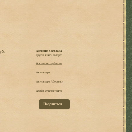
уб.
Алешина Светлана
другие книги автора:
А я леплю горбатого
Акула пера
Акула пера (сборник)
Алиби второго сорта
Поделиться