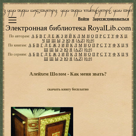
Войти
Зарегистрироваться
Электронная библиотека RoyalLib.com
По авторам:
А
Б
В
Г
Д
Е
Ж
З
И
Й
К
Л
М
Н
О
П
Р
С
Т
У
Ф
Х
Ц
Ч
Ш
Щ
Ы
Э
Ю
Я
[A-Z]
[0-9]
По книгам:
А
Б
В
Г
Д
Е
Ж
З
И
Й
К
Л
М
Н
О
П
Р
С
Т
У
Ф
Х
Ц
Ч
Ш
Щ
Ы
Э
Ю
Я
[A-Z]
[0-9]
По сериям:
А
Б
В
Г
Д
Е
Ж
З
И
Й
К
Л
М
Н
О
П
Р
С
Т
У
Ф
Х
Ц
Ч
Ш
Щ
Ы
Э
Ю
Я
[A-Z]
[0-9]
Алейхем Шолом - Как меня звать?
скачать книгу бесплатно