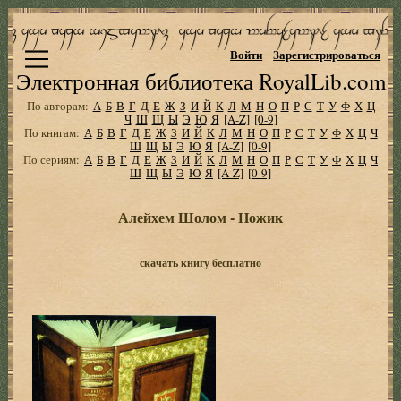
Войти
Зарегистрироваться
Электронная библиотека RoyalLib.com
По авторам:
А
Б
В
Г
Д
Е
Ж
З
И
Й
К
Л
М
Н
О
П
Р
С
Т
У
Ф
Х
Ц
Ч
Ш
Щ
Ы
Э
Ю
Я
[A-Z]
[0-9]
По книгам:
А
Б
В
Г
Д
Е
Ж
З
И
Й
К
Л
М
Н
О
П
Р
С
Т
У
Ф
Х
Ц
Ч
Ш
Щ
Ы
Э
Ю
Я
[A-Z]
[0-9]
По сериям:
А
Б
В
Г
Д
Е
Ж
З
И
Й
К
Л
М
Н
О
П
Р
С
Т
У
Ф
Х
Ц
Ч
Ш
Щ
Ы
Э
Ю
Я
[A-Z]
[0-9]
Алейхем Шолом - Ножик
скачать книгу бесплатно