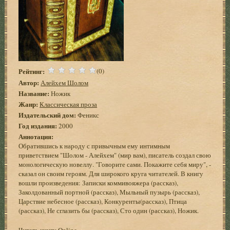
Рейтинг:
(0)
Автор:
Алейхем Шолом
Название:
Ножик
Жанр:
Классическая проза
Издательский дом:
Феникс
Год издания:
2000
Аннотация:
Обратившись к народу с привычным ему интимным
приветствием "Шолом - Алейхем" (мир вам), писатель создал свою
монологическую новеллу. "Говорите сами. Покажите себя миру", -
сказал он своим героям. Для широкого круга читателей. В книгу
вошли произведения: Записки коммивояжера (рассказ),
Заколдованный портной (рассказ), Мыльный пузырь (рассказ),
Царствие небесное (рассказ), Конкуренты(рассказ), Птица
(рассказ), Не сглазить бы (рассказ), Сто один (рассказ), Ножик.
Читать книгу Online