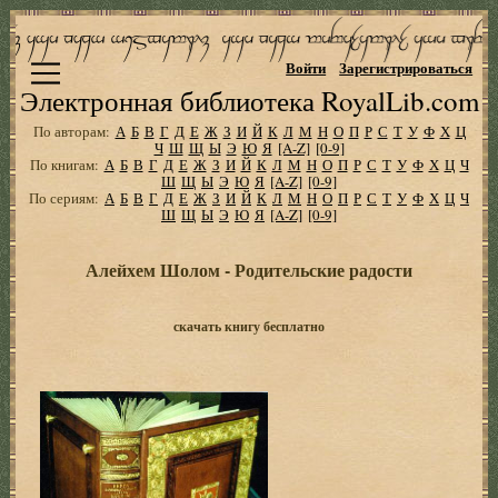
Войти
Зарегистрироваться
Электронная библиотека RoyalLib.com
По авторам:
А
Б
В
Г
Д
Е
Ж
З
И
Й
К
Л
М
Н
О
П
Р
С
Т
У
Ф
Х
Ц
Ч
Ш
Щ
Ы
Э
Ю
Я
[A-Z]
[0-9]
По книгам:
А
Б
В
Г
Д
Е
Ж
З
И
Й
К
Л
М
Н
О
П
Р
С
Т
У
Ф
Х
Ц
Ч
Ш
Щ
Ы
Э
Ю
Я
[A-Z]
[0-9]
По сериям:
А
Б
В
Г
Д
Е
Ж
З
И
Й
К
Л
М
Н
О
П
Р
С
Т
У
Ф
Х
Ц
Ч
Ш
Щ
Ы
Э
Ю
Я
[A-Z]
[0-9]
Алейхем Шолом - Родительские радости
скачать книгу бесплатно