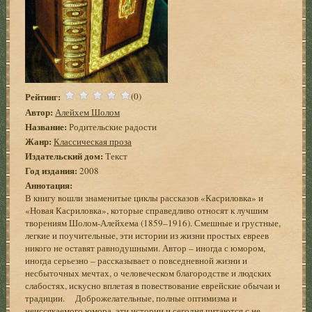
Рейтинг:
(0)
Автор:
Алейхем Шолом
Название:
Родительские радости
Жанр:
Классическая проза
Издательский дом:
Текст
Год издания:
2008
Аннотация:
В книгу вошли знаменитые циклы рассказов «Касриловка» и
«Новая Касриловка», которые справедливо относят к лучшим
творениям Шолом-Алейхема (1859–1916). Смешные и грустные,
легкие и поучительные, эти истории из жизни простых евреев
никого не оставят равнодушными. Автор – иногда с юмором,
иногда серьезно – рассказывает о повседневной жизни и
несбыточных мечтах, о человеческом благородстве и людских
слабостях, искусно вплетая в повествование еврейские обычаи и
традиции. Доброжелательные, полные оптимизма и
неиссякаемого юмора, эти истории и сегодня читаются с не