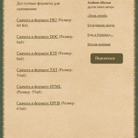
Доступные форматы для
Алейхем Шолом
другие книги автора:
скачивания:
«Песнь песней»
Скачать в формате FB2
(Размер:
60 Кб)
Блуждающие звезды
Будь я Ротшильд...
Скачать в формате DOC
(Размер:
6кб)
Веселая компания
Скачать в формате RTF
(Размер:
Поделиться
6кб)
Скачать в формате TXT
(Размер:
54кб)
Скачать в формате HTML
(Размер: 55кб)
Скачать в формате EPUB
(Размер:
63кб)