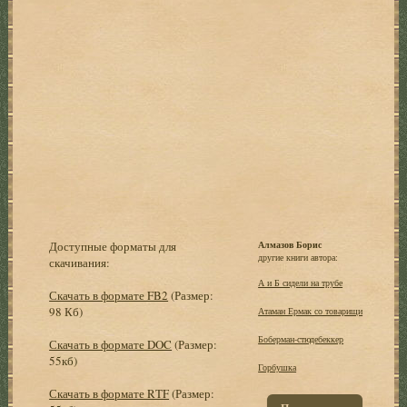
Доступные форматы для
Алмазов Борис
другие книги автора:
скачивания:
А и Б сидели на трубе
Скачать в формате FB2
(Размер:
98 Кб)
Атаман Ермак со товарищи
Боберман-стюдебеккер
Скачать в формате DOC
(Размер:
55кб)
Горбушка
Скачать в формате RTF
(Размер: