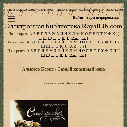
Войти
Зарегистрироваться
Электронная библиотека RoyalLib.com
По авторам:
А
Б
В
Г
Д
Е
Ж
З
И
Й
К
Л
М
Н
О
П
Р
С
Т
У
Ф
Х
Ц
Ч
Ш
Щ
Ы
Э
Ю
Я
[A-Z]
[0-9]
По книгам:
А
Б
В
Г
Д
Е
Ж
З
И
Й
К
Л
М
Н
О
П
Р
С
Т
У
Ф
Х
Ц
Ч
Ш
Щ
Ы
Э
Ю
Я
[A-Z]
[0-9]
По сериям:
А
Б
В
Г
Д
Е
Ж
З
И
Й
К
Л
М
Н
О
П
Р
С
Т
У
Ф
Х
Ц
Ч
Ш
Щ
Ы
Э
Ю
Я
[A-Z]
[0-9]
Алмазов Борис - Самый красивый конь
скачать книгу бесплатно