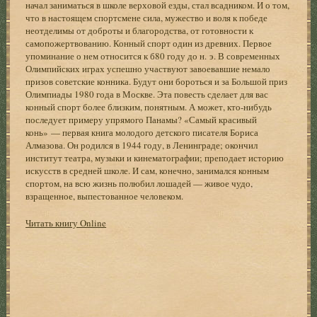
начал заниматься в школе верховой езды, стал всадником. И о том,
что в настоящем спортсмене сила, мужество и воля к победе
неотделимы от доброты и благородства, от готовности к
самопожертвованию. Конный спорт один из древних. Первое
упоминание о нем относится к б80 году до н. э. В современных
Олимпийских играх успешно участвуют завоевавшие немало
призов советские конника. Будут они бороться и за Большой приз
Олимпиады 1980 года в Москве. Эта повесть сделает для вас
конный спорт более близким, понятным. А может, кто-нибудь
последует примеру упрямого Панамы? «Самый красивый
конь» — первая книга молодого детского писателя Бориса
Алмазова. Он родился в 1944 году, в Ленинграде; окончил
институт театра, музыки и кинематографии; преподает историю
искусств в средней школе. И сам, конечно, занимался конным
спортом, на всю жизнь полюбил лошадей — живое чудо,
взращенное, выпестованное человеком.
Читать книгу Online