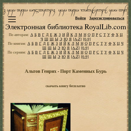
Войти
Зарегистрироваться
Электронная библиотека RoyalLib.com
По авторам:
А
Б
В
Г
Д
Е
Ж
З
И
Й
К
Л
М
Н
О
П
Р
С
Т
У
Ф
Х
Ц
Ч
Ш
Щ
Ы
Э
Ю
Я
[A-Z]
[0-9]
По книгам:
А
Б
В
Г
Д
Е
Ж
З
И
Й
К
Л
М
Н
О
П
Р
С
Т
У
Ф
Х
Ц
Ч
Ш
Щ
Ы
Э
Ю
Я
[A-Z]
[0-9]
По сериям:
А
Б
В
Г
Д
Е
Ж
З
И
Й
К
Л
М
Н
О
П
Р
С
Т
У
Ф
Х
Ц
Ч
Ш
Щ
Ы
Э
Ю
Я
[A-Z]
[0-9]
Альтов Генрих - Порт Каменных Бурь
скачать книгу бесплатно