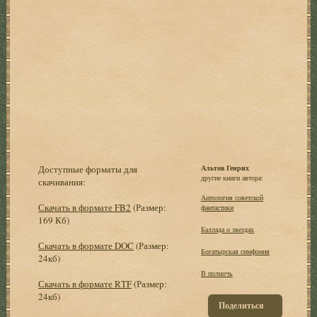
Доступные форматы для
Альтов Генрих
другие книги автора:
скачивания:
Антология советской
Скачать в формате FB2
(Размер:
фантастики
169 Кб)
Баллада о звездах
Скачать в формате DOC
(Размер:
Богатырская симфония
24кб)
В полночь
Скачать в формате RTF
(Размер:
24кб)
Поделиться