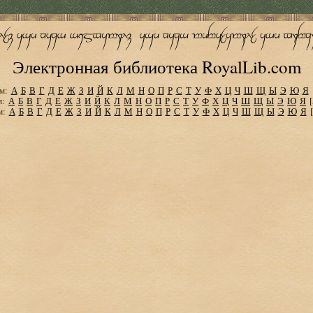
Электронная библиотека RoyalLib.com
м:
А
Б
В
Г
Д
Е
Ж
З
И
Й
К
Л
М
Н
О
П
Р
С
Т
У
Ф
Х
Ц
Ч
Ш
Щ
Ы
Э
Ю
Я
м:
А
Б
В
Г
Д
Е
Ж
З
И
Й
К
Л
М
Н
О
П
Р
С
Т
У
Ф
Х
Ц
Ч
Ш
Щ
Ы
Э
Ю
Я
м:
А
Б
В
Г
Д
Е
Ж
З
И
Й
К
Л
М
Н
О
П
Р
С
Т
У
Ф
Х
Ц
Ч
Ш
Щ
Ы
Э
Ю
Я