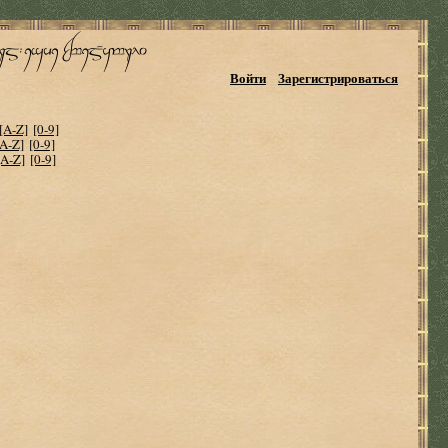
Войти
Зарегистрироваться
[A-Z]
[0-9]
[A-Z]
[0-9]
[A-Z]
[0-9]