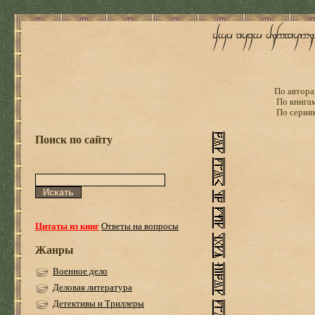
По автора
По книга
По серия
Поиск по сайту
Цитаты из книг
Ответы на вопросы
Жанры
Военное дело
Деловая литература
Детективы и Триллеры