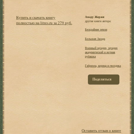
Купить и скачать книгу
Амаду Жоржи
другие книги автора:
полностью на litres.ru за 279 руб.
Бескрайние земли
Большая Засада
Военный мундир, мундир
академический и ночная
рубашка
Габриэла, корица и гвоздика
Поделиться
Оставить отзыв о книге