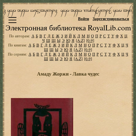
Войти
Зарегистрироваться
Электронная библиотека RoyalLib.com
По авторам:
А
Б
В
Г
Д
Е
Ж
З
И
Й
К
Л
М
Н
О
П
Р
С
Т
У
Ф
Х
Ц
Ч
Ш
Щ
Ы
Э
Ю
Я
[A-Z]
[0-9]
По книгам:
А
Б
В
Г
Д
Е
Ж
З
И
Й
К
Л
М
Н
О
П
Р
С
Т
У
Ф
Х
Ц
Ч
Ш
Щ
Ы
Э
Ю
Я
[A-Z]
[0-9]
По сериям:
А
Б
В
Г
Д
Е
Ж
З
И
Й
К
Л
М
Н
О
П
Р
С
Т
У
Ф
Х
Ц
Ч
Ш
Щ
Ы
Э
Ю
Я
[A-Z]
[0-9]
Амаду Жоржи - Лавка чудес