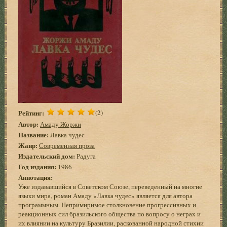
Рейтинг:
(2)
Автор:
Амаду Жоржи
Название:
Лавка чудес
Жанр:
Современная проза
Издательский дом:
Радуга
Год издания:
1986
Аннотация:
Уже издававшийся в Советском Союзе, переведенный на многие
языки мира, роман Амаду «Лавка чудес» является для автора
программным. Непримиримое столкновение прогрессивных и
реакционных сил бразильского общества по вопросу о неграх и
их влиянии на культуру Бразилии, раскованной народной стихии