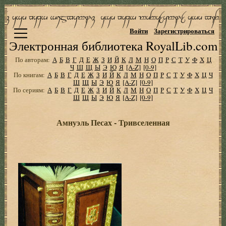
Войти
Зарегистрироваться
Электронная библиотека RoyalLib.com
По авторам:
А
Б
В
Г
Д
Е
Ж
З
И
Й
К
Л
М
Н
О
П
Р
С
Т
У
Ф
Х
Ц
Ч
Ш
Щ
Ы
Э
Ю
Я
[A-Z]
[0-9]
По книгам:
А
Б
В
Г
Д
Е
Ж
З
И
Й
К
Л
М
Н
О
П
Р
С
Т
У
Ф
Х
Ц
Ч
Ш
Щ
Ы
Э
Ю
Я
[A-Z]
[0-9]
По сериям:
А
Б
В
Г
Д
Е
Ж
З
И
Й
К
Л
М
Н
О
П
Р
С
Т
У
Ф
Х
Ц
Ч
Ш
Щ
Ы
Э
Ю
Я
[A-Z]
[0-9]
Амнуэль Песах - Тривселенная