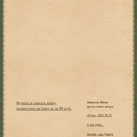
Купить и скачать книгу
Амнуэль Песах
другие книги автора:
полностью на litres.ru за 80 руб.
«Если», 2007 № 01
А бог един...
Авраам, сын Давида