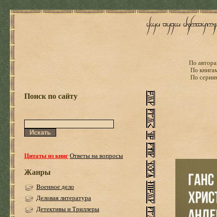
По автора
По книга
По серия
Поиск по сайту
Цитаты из книг
Ответы на вопросы
Жанры
Военное дело
Деловая литература
Детективы и Триллеры