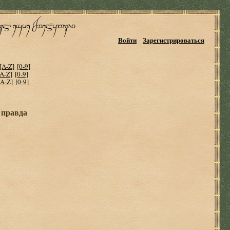
Войти
Зарегистрироваться
[A-Z]
[0-9]
[A-Z]
[0-9]
[A-Z]
[0-9]
 правда