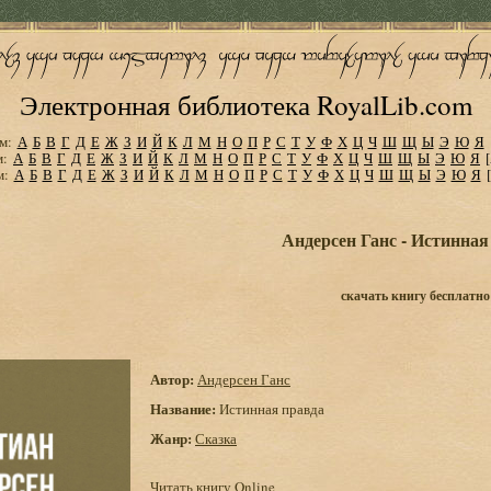
Электронная библиотека RoyalLib.com
м:
А
Б
В
Г
Д
Е
Ж
З
И
Й
К
Л
М
Н
О
П
Р
С
Т
У
Ф
Х
Ц
Ч
Ш
Щ
Ы
Э
Ю
Я
м:
А
Б
В
Г
Д
Е
Ж
З
И
Й
К
Л
М
Н
О
П
Р
С
Т
У
Ф
Х
Ц
Ч
Ш
Щ
Ы
Э
Ю
Я
м:
А
Б
В
Г
Д
Е
Ж
З
И
Й
К
Л
М
Н
О
П
Р
С
Т
У
Ф
Х
Ц
Ч
Ш
Щ
Ы
Э
Ю
Я
Андерсен Ганс - Истинная
скачать книгу бесплатно
Автор:
Андерсен Ганс
Название:
Истинная правда
Жанр:
Сказка
Читать книгу Online