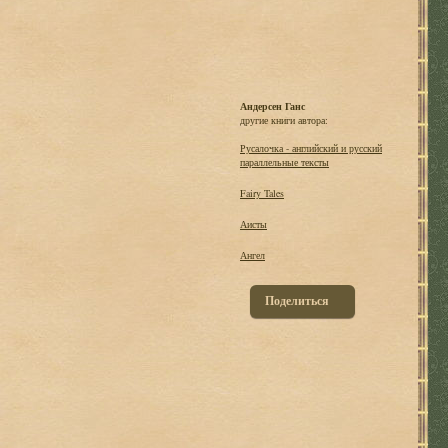
Андерсен Ганс
другие книги автора:
Русалочка - английский и русский
параллельные тексты
Fairy Tales
Аисты
Ангел
Поделиться