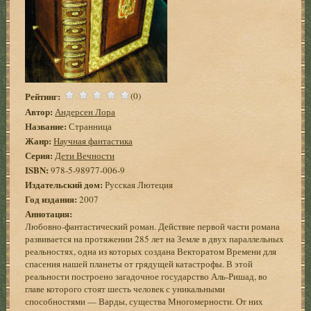
Рейтинг:
(0)
Автор:
Андерсен Лора
Название:
Странница
Жанр:
Научная фантастика
Серия:
Дети Вечности
ISBN:
978-5-98977-006-9
Издательский дом:
Русская Лютеция
Год издания:
2007
Аннотация:
Любовно-фантастический роман. Действие первой части романа
развивается на протяжении 285 лет на Земле в двух параллельных
реальностях, одна из которых создана Векторатом Времени для
спасения нашей планеты от грядущей катастрофы. В этой
реальности построено загадочное государство Аль-Ришад, во
главе которого стоят шесть человек с уникальными
способностями — Варды, существа Многомерности. От них