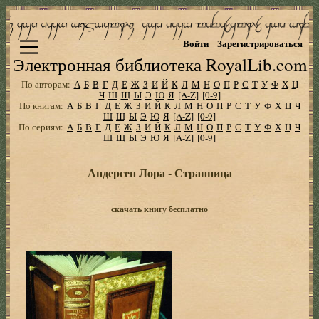
Войти
Зарегистрироваться
Электронная библиотека RoyalLib.com
По авторам:
А
Б
В
Г
Д
Е
Ж
З
И
Й
К
Л
М
Н
О
П
Р
С
Т
У
Ф
Х
Ц
Ч
Ш
Щ
Ы
Э
Ю
Я
[A-Z]
[0-9]
По книгам:
А
Б
В
Г
Д
Е
Ж
З
И
Й
К
Л
М
Н
О
П
Р
С
Т
У
Ф
Х
Ц
Ч
Ш
Щ
Ы
Э
Ю
Я
[A-Z]
[0-9]
По сериям:
А
Б
В
Г
Д
Е
Ж
З
И
Й
К
Л
М
Н
О
П
Р
С
Т
У
Ф
Х
Ц
Ч
Ш
Щ
Ы
Э
Ю
Я
[A-Z]
[0-9]
Андерсен Лора - Странница
скачать книгу бесплатно