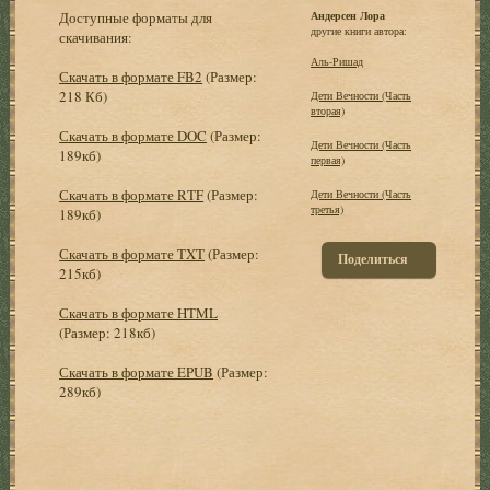
Доступные форматы для
Андерсен Лора
другие книги автора:
скачивания:
Аль-Ришад
Скачать в формате FB2
(Размер:
218 Кб)
Дети Вечности (Часть
вторая)
Скачать в формате DOC
(Размер:
Дети Вечности (Часть
189кб)
первая)
Скачать в формате RTF
(Размер:
Дети Вечности (Часть
третья)
189кб)
Скачать в формате TXT
(Размер:
Поделиться
215кб)
Скачать в формате HTML
(Размер: 218кб)
Скачать в формате EPUB
(Размер:
289кб)