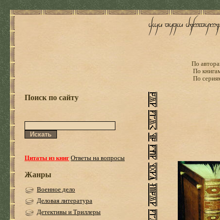
По автора
По книга
По серия
Поиск по сайту
Цитаты из книг
Ответы на вопросы
Жанры
Военное дело
Деловая литература
Детективы и Триллеры