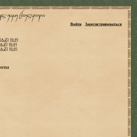
Войти
Зарегистрироваться
[A-Z]
[0-9]
[A-Z]
[0-9]
[A-Z]
[0-9]
мена