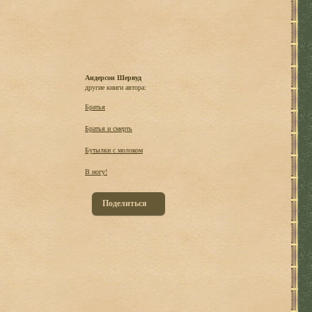
Андерсон Шервуд
другие книги автора:
Братья
Братья и смерть
Бутылки с молоком
В ногу!
Поделиться