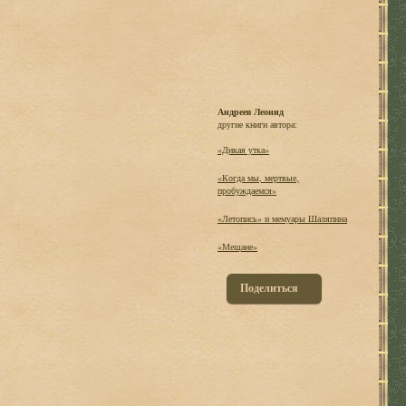
Андреев Леонид
другие книги автора:
«Дикая утка»
«Когда мы, мертвые,
пробуждаемся»
«Летопись» и мемуары Шаляпина
«Мещане»
Поделиться