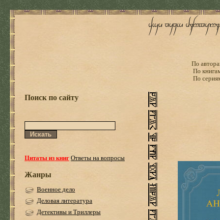
По автора
По книга
По серия
Поиск по сайту
Цитаты из книг
Ответы на вопросы
Жанры
Военное дело
Деловая литература
Детективы и Триллеры