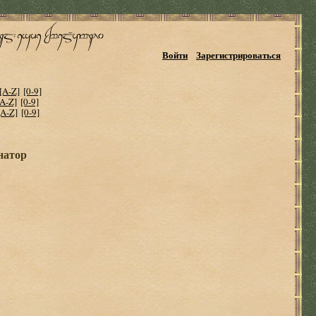
Войти
Зарегистрироваться
[A-Z]
[0-9]
[A-Z]
[0-9]
[A-Z]
[0-9]
натор