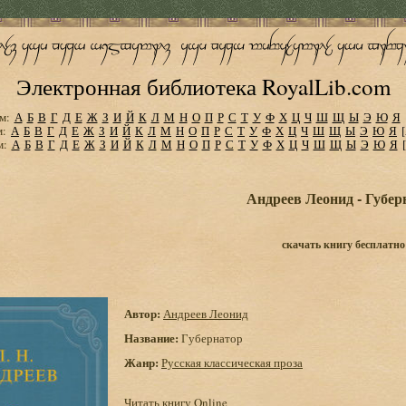
Электронная библиотека RoyalLib.com
м:
А
Б
В
Г
Д
Е
Ж
З
И
Й
К
Л
М
Н
О
П
Р
С
Т
У
Ф
Х
Ц
Ч
Ш
Щ
Ы
Э
Ю
Я
м:
А
Б
В
Г
Д
Е
Ж
З
И
Й
К
Л
М
Н
О
П
Р
С
Т
У
Ф
Х
Ц
Ч
Ш
Щ
Ы
Э
Ю
Я
м:
А
Б
В
Г
Д
Е
Ж
З
И
Й
К
Л
М
Н
О
П
Р
С
Т
У
Ф
Х
Ц
Ч
Ш
Щ
Ы
Э
Ю
Я
Андреев Леонид - Губер
скачать книгу бесплатно
Автор:
Андреев Леонид
Название:
Губернатор
Жанр:
Русская классическая проза
Читать книгу Online