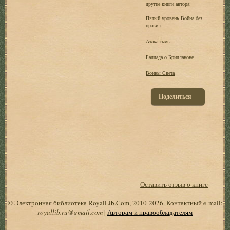
другие книги автора:
Пятый уровень.Война без
правил
Атака тьмы
Баллада о Брилланоне
Воины Света
Поделиться
Оставить отзыв о книге
© Электронная библиотека RoyalLib.Com, 2010-2026. Контактный e-mail:
royallib.ru@gmail.com
|
Авторам и правообладателям