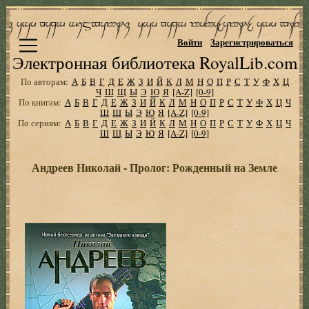
Войти
Зарегистрироваться
Электронная библиотека RoyalLib.com
По авторам:
А
Б
В
Г
Д
Е
Ж
З
И
Й
К
Л
М
Н
О
П
Р
С
Т
У
Ф
Х
Ц
Ч
Ш
Щ
Ы
Э
Ю
Я
[A-Z]
[0-9]
По книгам:
А
Б
В
Г
Д
Е
Ж
З
И
Й
К
Л
М
Н
О
П
Р
С
Т
У
Ф
Х
Ц
Ч
Ш
Щ
Ы
Э
Ю
Я
[A-Z]
[0-9]
По сериям:
А
Б
В
Г
Д
Е
Ж
З
И
Й
К
Л
М
Н
О
П
Р
С
Т
У
Ф
Х
Ц
Ч
Ш
Щ
Ы
Э
Ю
Я
[A-Z]
[0-9]
Андреев Николай - Пролог: Рожденный на Земле