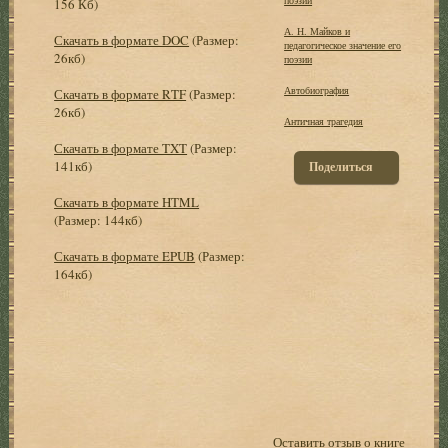
156 Кб)
А. Н. Майков и
Скачать в формате DOC
(Размер:
педагогическое значение его
26кб)
поэзии
Автобиография
Скачать в формате RTF
(Размер:
26кб)
Античная трагедия
Скачать в формате TXT
(Размер:
141кб)
Поделиться
Скачать в формате HTML
(Размер: 144кб)
Скачать в формате EPUB
(Размер:
164кб)
Оставить отзыв о книге