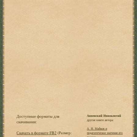
Доступные форматы для
Анненский Иннокентий
другие книги автора:
скачивания:
А. Н. Майков и
Скачать в формате FB2
(Размер:
педагогическое значение его
поэзии