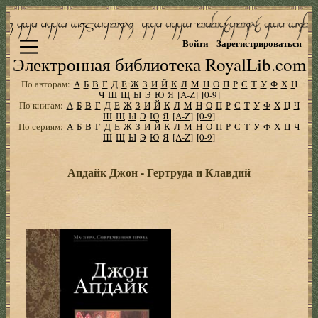
Войти
Зарегистрироваться
Электронная библиотека RoyalLib.com
По авторам:
А
Б
В
Г
Д
Е
Ж
З
И
Й
К
Л
М
Н
О
П
Р
С
Т
У
Ф
Х
Ц
Ч
Ш
Щ
Ы
Э
Ю
Я
[A-Z]
[0-9]
По книгам:
А
Б
В
Г
Д
Е
Ж
З
И
Й
К
Л
М
Н
О
П
Р
С
Т
У
Ф
Х
Ц
Ч
Ш
Щ
Ы
Э
Ю
Я
[A-Z]
[0-9]
По сериям:
А
Б
В
Г
Д
Е
Ж
З
И
Й
К
Л
М
Н
О
П
Р
С
Т
У
Ф
Х
Ц
Ч
Ш
Щ
Ы
Э
Ю
Я
[A-Z]
[0-9]
Апдайк Джон - Гертруда и Клавдий