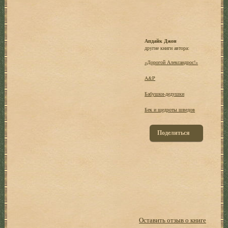
Апдайк Джон
другие книги автора:
«Дорогой Александрос!»
A&P
Бабушки-дедушки
Бек и щедроты шведов
Поделиться
Оставить отзыв о книге