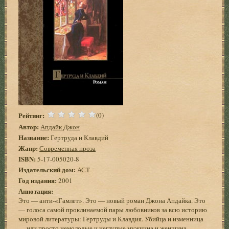
Рейтинг:
(0)
Автор:
Апдайк Джон
Название:
Гертруда и Клавдий
Жанр:
Современная проза
ISBN:
5-17-005020-8
Издательский дом:
АСТ
Год издания:
2001
Аннотация:
Это — анти-«Гамлет». Это — новый роман Джона Апдайка. Это
— голоса самой проклинаемой пары любовников за всю историю
мировой литературы: Гертруды и Клавдия. Убийца и изменница
— или просто немолодые и неглупые мужчина и женщина,