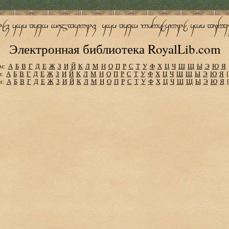
Электронная библиотека RoyalLib.com
м:
А
Б
В
Г
Д
Е
Ж
З
И
Й
К
Л
М
Н
О
П
Р
С
Т
У
Ф
Х
Ц
Ч
Ш
Щ
Ы
Э
Ю
Я
м:
А
Б
В
Г
Д
Е
Ж
З
И
Й
К
Л
М
Н
О
П
Р
С
Т
У
Ф
Х
Ц
Ч
Ш
Щ
Ы
Э
Ю
Я
м:
А
Б
В
Г
Д
Е
Ж
З
И
Й
К
Л
М
Н
О
П
Р
С
Т
У
Ф
Х
Ц
Ч
Ш
Щ
Ы
Э
Ю
Я