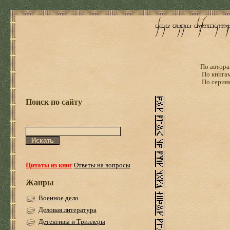
По автора
По книга
По серия
Поиск по сайту
Цитаты из книг
Ответы на вопросы
Жанры
Военное дело
Деловая литература
Детективы и Триллеры