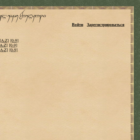
Войти
Зарегистрироваться
[A-Z]
[0-9]
[A-Z]
[0-9]
[A-Z]
[0-9]