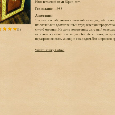
Издательский дом:
Юрид. лит.
Год издания:
1988
Аннотация:
Эта книга о работниках советской милиции, действующ
их сложный и вдохновенный труд, высокий профессион
(1)
служб милиции.На фоне конкретных ситуаций освещае
активной жизненной позиции в борьбе со злом, раскр
неразрывная связь милиции с народом.Для широкого кр
Читать книгу Online