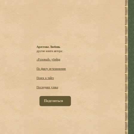
Арестова Любовь
другие книги автора:
«Розовый» убийца
По факту исчезновения
Поиск в тайге
Последняя улика
Поделиться