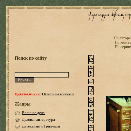
По автора
По книга
По серия
Поиск по сайту
Цитаты из книг
Ответы на вопросы
Жанры
Военное дело
Деловая литература
Детективы и Триллеры