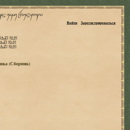
Войти
Зарегистрироваться
[A-Z]
[0-9]
[A-Z]
[0-9]
[A-Z]
[0-9]
ика (Сборник)