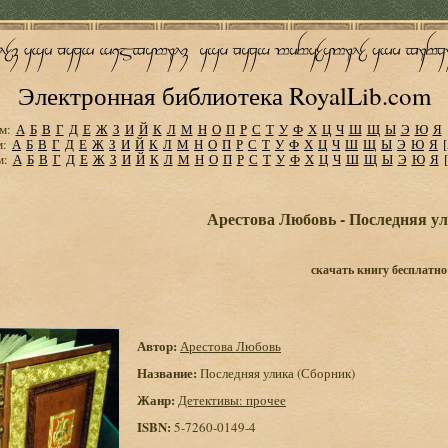
Электронная библиотека RoyalLib.com
м:
А
Б
В
Г
Д
Е
Ж
З
И
Й
К
Л
М
Н
О
П
Р
С
Т
У
Ф
Х
Ц
Ч
Ш
Щ
Ы
Э
Ю
Я
м:
А
Б
В
Г
Д
Е
Ж
З
И
Й
К
Л
М
Н
О
П
Р
С
Т
У
Ф
Х
Ц
Ч
Ш
Щ
Ы
Э
Ю
Я
м:
А
Б
В
Г
Д
Е
Ж
З
И
Й
К
Л
М
Н
О
П
Р
С
Т
У
Ф
Х
Ц
Ч
Ш
Щ
Ы
Э
Ю
Я
Арестова Любовь - Последняя ул
скачать книгу бесплатно
Автор:
Арестова Любовь
Название:
Последняя улика (Сборник)
Жанр:
Детективы: прочее
ISBN:
5-7260-0149-4