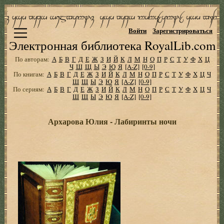
Войти
Зарегистрироваться
Электронная библиотека RoyalLib.com
По авторам:
А
Б
В
Г
Д
Е
Ж
З
И
Й
К
Л
М
Н
О
П
Р
С
Т
У
Ф
Х
Ц
Ч
Ш
Щ
Ы
Э
Ю
Я
[A-Z]
[0-9]
По книгам:
А
Б
В
Г
Д
Е
Ж
З
И
Й
К
Л
М
Н
О
П
Р
С
Т
У
Ф
Х
Ц
Ч
Ш
Щ
Ы
Э
Ю
Я
[A-Z]
[0-9]
По сериям:
А
Б
В
Г
Д
Е
Ж
З
И
Й
К
Л
М
Н
О
П
Р
С
Т
У
Ф
Х
Ц
Ч
Ш
Щ
Ы
Э
Ю
Я
[A-Z]
[0-9]
Архарова Юлия - Лабиринты ночи