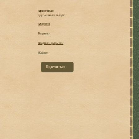
Аристофан
другие книги автора:
Ахарняне
Всадники
Всадники (отрывки)
Жабите
Поделиться