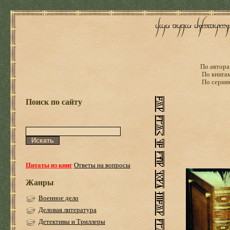
По автора
По книга
По серия
Поиск по сайту
Цитаты из книг
Ответы на вопросы
Жанры
Военное дело
Деловая литература
Детективы и Триллеры