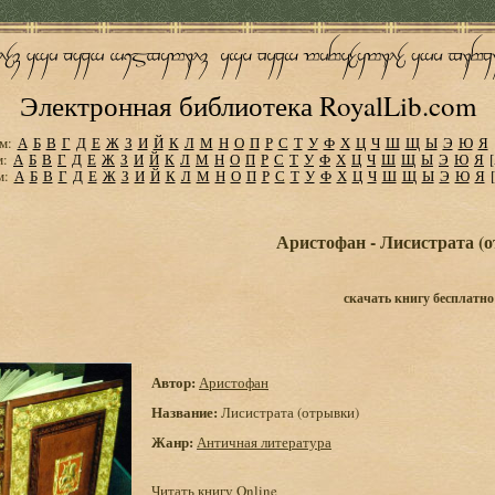
Электронная библиотека RoyalLib.com
м:
А
Б
В
Г
Д
Е
Ж
З
И
Й
К
Л
М
Н
О
П
Р
С
Т
У
Ф
Х
Ц
Ч
Ш
Щ
Ы
Э
Ю
Я
м:
А
Б
В
Г
Д
Е
Ж
З
И
Й
К
Л
М
Н
О
П
Р
С
Т
У
Ф
Х
Ц
Ч
Ш
Щ
Ы
Э
Ю
Я
м:
А
Б
В
Г
Д
Е
Ж
З
И
Й
К
Л
М
Н
О
П
Р
С
Т
У
Ф
Х
Ц
Ч
Ш
Щ
Ы
Э
Ю
Я
Аристофан - Лисистрата (
скачать книгу бесплатно
Автор:
Аристофан
Название:
Лисистрата (отрывки)
Жанр:
Античная литература
Читать книгу Online