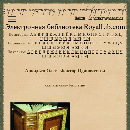
Войти
Зарегистрироваться
Электронная библиотека RoyalLib.com
По авторам:
А
Б
В
Г
Д
Е
Ж
З
И
Й
К
Л
М
Н
О
П
Р
С
Т
У
Ф
Х
Ц
Ч
Ш
Щ
Ы
Э
Ю
Я
[A-Z]
[0-9]
По книгам:
А
Б
В
Г
Д
Е
Ж
З
И
Й
К
Л
М
Н
О
П
Р
С
Т
У
Ф
Х
Ц
Ч
Ш
Щ
Ы
Э
Ю
Я
[A-Z]
[0-9]
По сериям:
А
Б
В
Г
Д
Е
Ж
З
И
Й
К
Л
М
Н
О
П
Р
С
Т
У
Ф
Х
Ц
Ч
Ш
Щ
Ы
Э
Ю
Я
[A-Z]
[0-9]
Аркадьев Олег - Фактор Одиночества
скачать книгу бесплатно