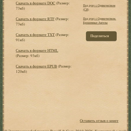
Скачать в формате DOC
(Размер:
Под руку с Одиночеством
73кб)
(СИ)
Скачать в формате RTF
(Размер:
Под руку с Одиночеством.
Брошенные Ангелы
73кб)
Скачать в формате TXT
(Размер:
Поделиться
91кб)
Скачать в формате HTML
(Размер: 93кб)
Скачать в формате EPUB
(Размер:
120кб)
Оставить отзыв о книге
© Электронная библиотека RoyalLib.Com, 2010-2026. Контактный e-mail: