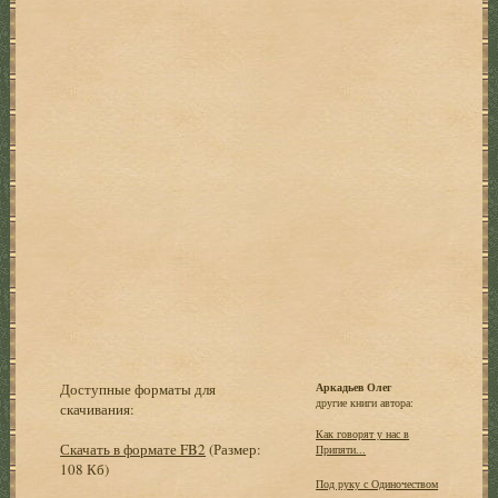
Доступные форматы для
Аркадьев Олег
другие книги автора:
скачивания:
Как говорят у нас в
Скачать в формате FB2
(Размер:
Припяти...
108 Кб)
Под руку с Одиночеством