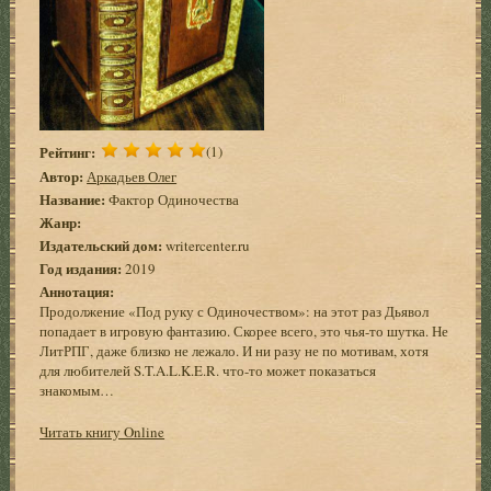
Рейтинг:
(1)
Автор:
Аркадьев Олег
Название:
Фактор Одиночества
Жанр:
Издательский дом:
writercenter.ru
Год издания:
2019
Аннотация:
Продолжение «Под руку с Одиночеством»: на этот раз Дьявол
попадает в игровую фантазию. Скорее всего, это чья-то шутка. Не
ЛитРПГ, даже близко не лежало. И ни разу не по мотивам, хотя
для любителей S.T.A.L.K.E.R. что-то может показаться
знакомым…
Читать книгу Online