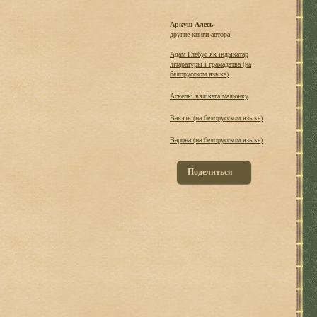
Аркуш Алесь
другие книги автора:
Адам Глёбус як iндыкатар
лiтаратуры i грамадзтва (на
белорусском языке)
Аскепкі вялікага малюнку
Вавэль (на белорусском языке)
Варона (на белорусском языке)
Поделиться