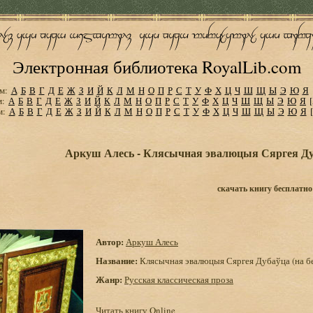
Электронная библиотека RoyalLib.com
м:
А
Б
В
Г
Д
Е
Ж
З
И
Й
К
Л
М
Н
О
П
Р
С
Т
У
Ф
Х
Ц
Ч
Ш
Щ
Ы
Э
Ю
Я
м:
А
Б
В
Г
Д
Е
Ж
З
И
Й
К
Л
М
Н
О
П
Р
С
Т
У
Ф
Х
Ц
Ч
Ш
Щ
Ы
Э
Ю
Я
м:
А
Б
В
Г
Д
Е
Ж
З
И
Й
К
Л
М
Н
О
П
Р
С
Т
У
Ф
Х
Ц
Ч
Ш
Щ
Ы
Э
Ю
Я
Аркуш Алесь - Клясычная эвалюцыя Сяргея Дуб
скачать книгу бесплатно
Автор:
Аркуш Алесь
Название:
Клясычная эвалюцыя Сяргея Дубаўца (на б
Жанр:
Русская классическая проза
Читать книгу Online