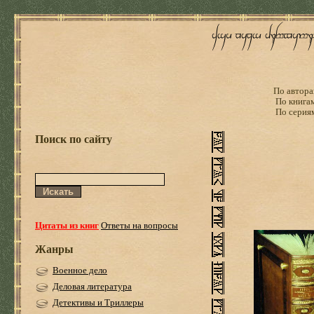
По автора
По книга
По серия
Поиск по сайту
Цитаты из книг
Ответы на вопросы
Жанры
Военное дело
Деловая литература
Детективы и Триллеры