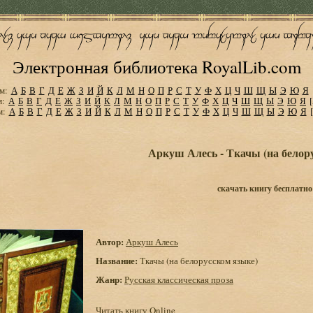
Электронная библиотека RoyalLib.com
м:
А
Б
В
Г
Д
Е
Ж
З
И
Й
К
Л
М
Н
О
П
Р
С
Т
У
Ф
Х
Ц
Ч
Ш
Щ
Ы
Э
Ю
Я
м:
А
Б
В
Г
Д
Е
Ж
З
И
Й
К
Л
М
Н
О
П
Р
С
Т
У
Ф
Х
Ц
Ч
Ш
Щ
Ы
Э
Ю
Я
м:
А
Б
В
Г
Д
Е
Ж
З
И
Й
К
Л
М
Н
О
П
Р
С
Т
У
Ф
Х
Ц
Ч
Ш
Щ
Ы
Э
Ю
Я
Аркуш Алесь - Ткачы (на белор
скачать книгу бесплатно
Автор:
Аркуш Алесь
Название:
Ткачы (на белорусском языке)
Жанр:
Русская классическая проза
Читать книгу Online