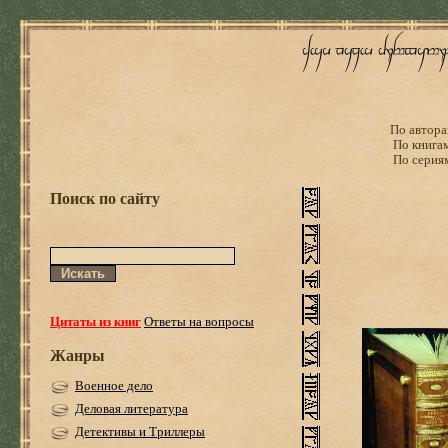
По автора
По книга
По серия
Поиск по сайту
Цитаты из книг
Ответы на вопросы
Жанры
Военное дело
Деловая литература
Детективы и Триллеры