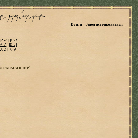
Войти
Зарегистрироваться
[A-Z]
[0-9]
[A-Z]
[0-9]
[A-Z]
[0-9]
усском языке)