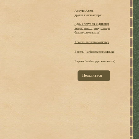
Аркуш Алесь
другие книги автора:
Адам Глёбус як iндыкатар
лiтаратуры i грамадзтва (на
белорусском языке)
Аскепкі вялікага малюнку
Вавэль (на белорусском языке)
Варона (на белорусском языке)
Поделиться