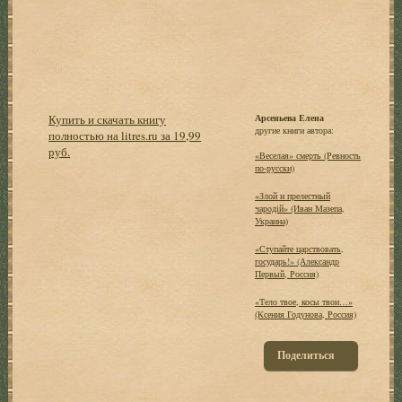
Купить и скачать книгу
Арсеньева Елена
другие книги автора:
полностью на litres.ru за 19,99
руб.
«Веселая» смерть (Ревность
по-русски)
«Злой и прелестный
чародiй» (Иван Мазепа,
Украина)
«Ступайте царствовать,
государь!» (Александр
Первый, Россия)
«Тело твое, косы твои…»
(Ксения Годунова, Россия)
Поделиться