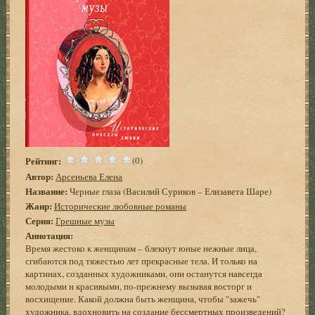
Рейтинг:
(0)
Автор:
Арсеньева Елена
Название:
Черные глаза (Василий Суриков – Елизавета Шаре)
Жанр:
Исторические любовные романы
Серия:
Грешные музы
Аннотация:
Время жестоко к женщинам – блекнут юные нежные лица,
сгибаются под тяжестью лет прекрасные тела. И только на
картинах, созданных художниками, они останутся навсегда
молодыми и красивыми, по-прежнему вызывая восторг и
восхищение. Какой должна быть женщина, чтобы "зажечь"
художника, вдохновить на создание бессмертных произведений?