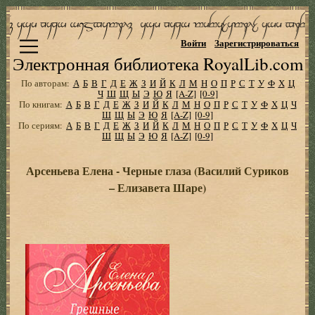
Войти
Зарегистрироваться
Электронная библиотека RoyalLib.com
По авторам:
А
Б
В
Г
Д
Е
Ж
З
И
Й
К
Л
М
Н
О
П
Р
С
Т
У
Ф
Х
Ц
Ч
Ш
Щ
Ы
Э
Ю
Я
[A-Z]
[0-9]
По книгам:
А
Б
В
Г
Д
Е
Ж
З
И
Й
К
Л
М
Н
О
П
Р
С
Т
У
Ф
Х
Ц
Ч
Ш
Щ
Ы
Э
Ю
Я
[A-Z]
[0-9]
По сериям:
А
Б
В
Г
Д
Е
Ж
З
И
Й
К
Л
М
Н
О
П
Р
С
Т
У
Ф
Х
Ц
Ч
Ш
Щ
Ы
Э
Ю
Я
[A-Z]
[0-9]
Арсеньева Елена - Черные глаза (Василий Суриков
– Елизавета Шаре)