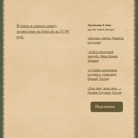
Купить и скачать книгу
Арсеньева Елена
другие книги автора:
полностью на litres.ru за 33,99
руб.
«Веселая» смерть (Ревность
по-русски)
«Злой и прелестный
чародiй» (Иван Мазепа,
Украина)
«Ступайте царствовать,
государь!» (Александр
Первый, Россия)
«Тело твое, косы твои…»
(Ксения Годунова, Россия)
Поделиться