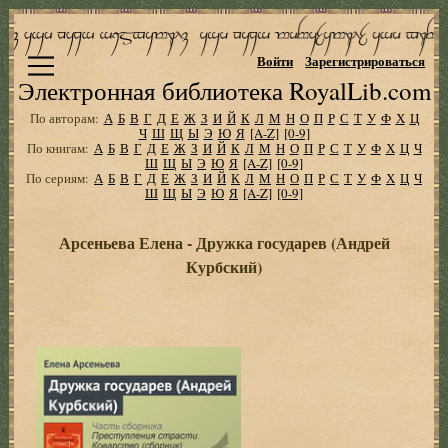
Войти
Зарегистрироваться
Электронная библиотека RoyalLib.com
По авторам:
А
Б
В
Г
Д
Е
Ж
З
И
Й
К
Л
М
Н
О
П
Р
С
Т
У
Ф
Х
Ц
Ч
Ш
Щ
Ы
Э
Ю
Я
[A-Z]
[0-9]
По книгам:
А
Б
В
Г
Д
Е
Ж
З
И
Й
К
Л
М
Н
О
П
Р
С
Т
У
Ф
Х
Ц
Ч
Ш
Щ
Ы
Э
Ю
Я
[A-Z]
[0-9]
По сериям:
А
Б
В
Г
Д
Е
Ж
З
И
Й
К
Л
М
Н
О
П
Р
С
Т
У
Ф
Х
Ц
Ч
Ш
Щ
Ы
Э
Ю
Я
[A-Z]
[0-9]
Арсеньева Елена - Дружка государев (Андрей
Курбский)