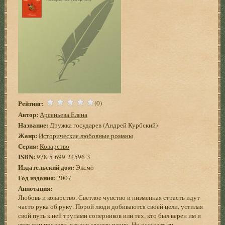
Рейтинг:
(0)
Автор:
Арсеньева Елена
Название:
Дружка государев (Андрей Курбский)
Жанр:
Исторические любовные романы
Серия:
Коварство
ISBN:
978-5-699-24596-3
Издательский дом:
Эксмо
Год издания:
2007
Аннотация:
Любовь и коварство. Светлое чувство и низменная страсть идут
часто рука об руку. Порой люди добиваются своей цели, устилая
свой путь к ней трупами соперников или тех, кто был верен им и
кого они предали, следуя своему плану. Но ожидает ли