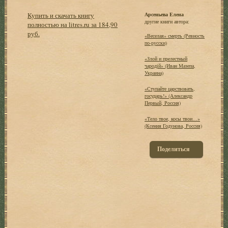
Купить и скачать книгу
Арсеньева Елена
другие книги автора:
полностью на litres.ru за 184,90
руб.
«Веселая» смерть (Ревность
по-русски)
«Злой и прелестный
чародiй» (Иван Мазепа,
Украина)
«Ступайте царствовать,
государь!» (Александр
Первый, Россия)
«Тело твое, косы твои…»
(Ксения Годунова, Россия)
Поделиться