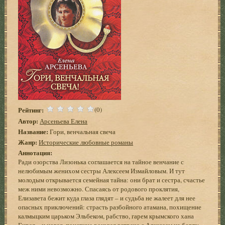
Рейтинг:
(0)
Автор:
Арсеньева Елена
Название:
Гори, венчальная свеча
Жанр:
Исторические любовные романы
Аннотация:
Ради озорства Лизонька соглашается на тайное венчание с
нелюбимым женихом сестры Алексеем Измайловым. И тут
молодым открывается семейная тайна: они брат и сестра, счастье
меж ними невозможно. Спасаясь от родового проклятия,
Елизавета бежит куда глаза глядят – и судьба не жалеет для нее
опасных приключений: страсть разбойного атамана, похищение
калмыцким царьком Эльбеком, рабство, гарем крымского хана
Гирея – и новая, поистине роковая встреча с Алексеем на борту