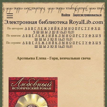
Войти
Зарегистрироваться
Электронная библиотека RoyalLib.com
По авторам:
А
Б
В
Г
Д
Е
Ж
З
И
Й
К
Л
М
Н
О
П
Р
С
Т
У
Ф
Х
Ц
Ч
Ш
Щ
Ы
Э
Ю
Я
[A-Z]
[0-9]
По книгам:
А
Б
В
Г
Д
Е
Ж
З
И
Й
К
Л
М
Н
О
П
Р
С
Т
У
Ф
Х
Ц
Ч
Ш
Щ
Ы
Э
Ю
Я
[A-Z]
[0-9]
По сериям:
А
Б
В
Г
Д
Е
Ж
З
И
Й
К
Л
М
Н
О
П
Р
С
Т
У
Ф
Х
Ц
Ч
Ш
Щ
Ы
Э
Ю
Я
[A-Z]
[0-9]
Арсеньева Елена - Гори, венчальная свеча