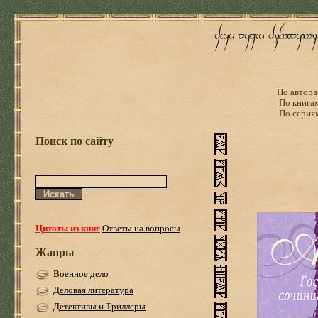
По автора
По книга
По серия
Поиск по сайту
Цитаты из книг
Ответы на вопросы
Жанры
Военное дело
Деловая литература
Детективы и Триллеры