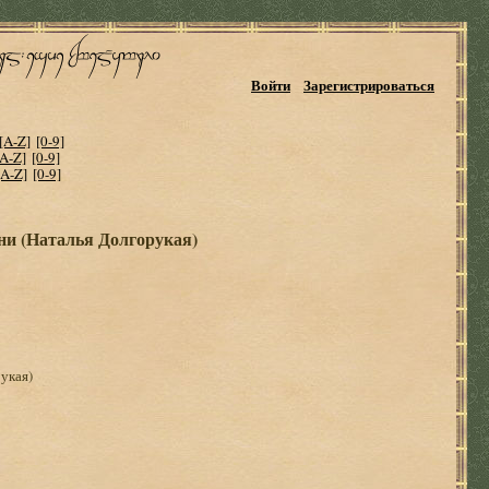
Войти
Зарегистрироваться
[A-Z]
[0-9]
[A-Z]
[0-9]
[A-Z]
[0-9]
ни (Наталья Долгорукая)
укая)