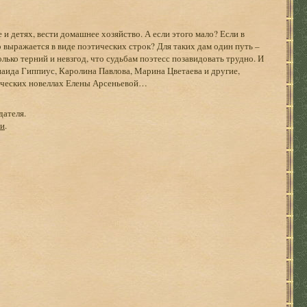
и детях, вести домашнее хозяйство. А если этого мало? Если в
о выражается в виде поэтических строк? Для таких дам один путь –
олько терний и невзгод, что судьбам поэтесс позавидовать трудно. И
инаида Гиппиус, Каролина Павлова, Марина Цветаева и другие,
рических новеллах Елены Арсеньевой…
дателя.
ги
.