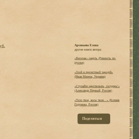
уб.
Арсеньева Елена
другие книги автора:
«Веселая» смерть (Ревность по-
русски)
«Злой и прелестный чародiй»
(Иван Мазепа, Украина)
«Ступайте царствовать, государь!»
(Александр Первый, Россия)
«Тело твое, косы твои…» (Ксения
Годунова, Россия)
Поделиться