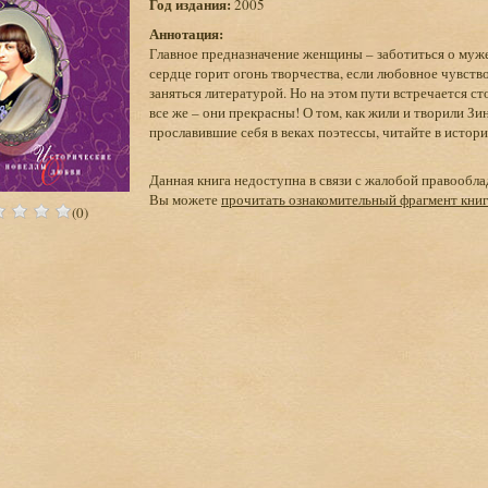
Год издания:
2005
Аннотация:
Главное предназначение женщины – заботиться о муже 
сердце горит огонь творчества, если любовное чувств
заняться литературой. Но на этом пути встречается ст
все же – они прекрасны! О том, как жили и творили З
прославившие себя в веках поэтессы, читайте в исто
Данная книга недоступна в связи с жалобой правообла
Вы можете
прочитать ознакомительный фрагмент кни
(0)