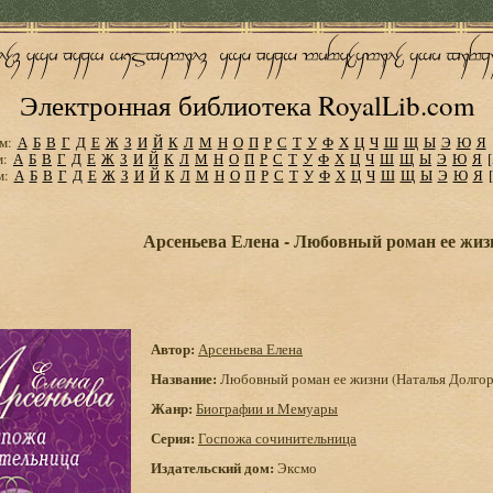
Электронная библиотека RoyalLib.com
м:
А
Б
В
Г
Д
Е
Ж
З
И
Й
К
Л
М
Н
О
П
Р
С
Т
У
Ф
Х
Ц
Ч
Ш
Щ
Ы
Э
Ю
Я
м:
А
Б
В
Г
Д
Е
Ж
З
И
Й
К
Л
М
Н
О
П
Р
С
Т
У
Ф
Х
Ц
Ч
Ш
Щ
Ы
Э
Ю
Я
м:
А
Б
В
Г
Д
Е
Ж
З
И
Й
К
Л
М
Н
О
П
Р
С
Т
У
Ф
Х
Ц
Ч
Ш
Щ
Ы
Э
Ю
Я
Арсеньева Елена - Любовный роман ее жиз
Автор:
Арсеньева Елена
Название:
Любовный роман ее жизни (Наталья Долгор
Жанр:
Биографии и Мемуары
Серия:
Госпожа сочинительница
Издательский дом:
Эксмо