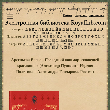
Войти
Зарегистрироваться
Электронная библиотека RoyalLib.com
По авторам:
А
Б
В
Г
Д
Е
Ж
З
И
Й
К
Л
М
Н
О
П
Р
С
Т
У
Ф
Х
Ц
Ч
Ш
Щ
Ы
Э
Ю
Я
[A-Z]
[0-9]
По книгам:
А
Б
В
Г
Д
Е
Ж
З
И
Й
К
Л
М
Н
О
П
Р
С
Т
У
Ф
Х
Ц
Ч
Ш
Щ
Ы
Э
Ю
Я
[A-Z]
[0-9]
По сериям:
А
Б
В
Г
Д
Е
Ж
З
И
Й
К
Л
М
Н
О
П
Р
С
Т
У
Ф
Х
Ц
Ч
Ш
Щ
Ы
Э
Ю
Я
[A-Z]
[0-9]
Арсеньева Елена - Последний кошмар «зловещей
красавицы» (Александр Пушкин – Идалия
Полетика – Александра Гончарова. Россия)