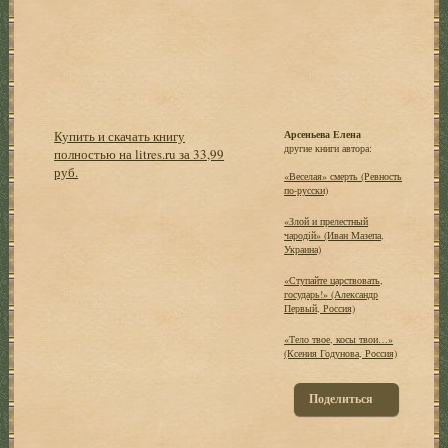
Купить и скачать книгу
Арсеньева Елена
другие книги автора:
полностью на litres.ru за 33,99
руб.
«Веселая» смерть (Ревность
по-русски)
«Злой и прелестный
чародiй» (Иван Мазепа,
Украина)
«Ступайте царствовать,
государь!» (Александр
Первый, Россия)
«Тело твое, косы твои…»
(Ксения Годунова, Россия)
Поделиться