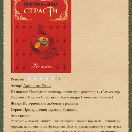
Рейтинг:
(0)
Автор:
Арсеньева Елена
Название:
Последний кошмар «зловещей красавицы» (Александр
Пушкин – Идалия Полетика – Александра Гончарова. Россия)
Жанр:
Исторические любовные романы
Серия:
Преступления страсти. Ревность
Аннотация:
Ревнует – значит, любит. Так считалось во все времена. Ревновали
короли, королевы и их фавориты. Поэты испытывали жгучие муки
ревности по отношению к своим музам, терзались ею знаменитые