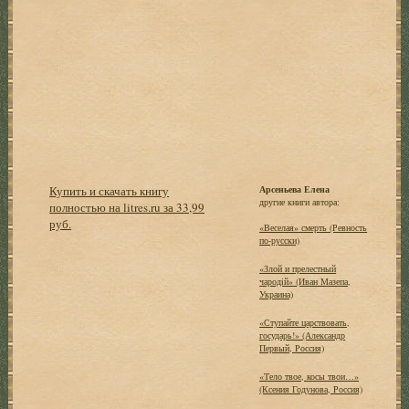
Купить и скачать книгу
Арсеньева Елена
другие книги автора:
полностью на litres.ru за 33,99
руб.
«Веселая» смерть (Ревность
по-русски)
«Злой и прелестный
чародiй» (Иван Мазепа,
Украина)
«Ступайте царствовать,
государь!» (Александр
Первый, Россия)
«Тело твое, косы твои…»
(Ксения Годунова, Россия)