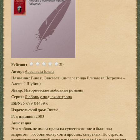
Рейтинг:
(0)
Автор:
Арсеньева Елена
Название:
Виват, Елисавет! (императрица Елизавета Петровна –
Алексей Шубин)
Жанр:
Исторические любовные романы
Серия:
Любовь у подножия трона
ISBN:
5-699-04439-6
Издательский дом:
Эксмо
Год издания:
2003
Аннотация:
Эта любовь не имела права на существование и была под
запретом – любовь монархов и простых смертных. Но страсть,
возникающая к чужой жене или мужу, стократ большая трагедия