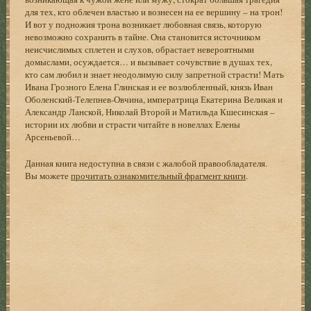
для тех, кто облечен властью и вознесен на ее вершину – на трон!
И вот у подножия трона возникает любовная связь, которую
невозможно сохранить в тайне. Она становится источником
неисчислимых сплетен и слухов, обрастает невероятными
домыслами, осуждается… и вызывает сочувствие в душах тех,
кто сам любил и знает неодолимую силу запретной страсти! Мать
Ивана Грозного Елена Глинская и ее возлюбленный, князь Иван
Оболенский-Телепнев-Овчина, императрица Екатерина Великая и
Александр Ланской, Николай Второй и Матильда Кшесинская –
истории их любви и страсти читайте в новеллах Елены
Арсеньевой…
Данная книга недоступна в связи с жалобой правообладателя.
Вы можете
прочитать ознакомительный фрагмент книги
.