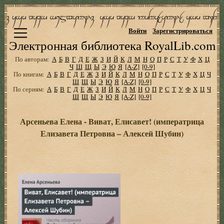
Войти
Зарегистрироваться
Электронная библиотека RoyalLib.com
По авторам:
А
Б
В
Г
Д
Е
Ж
З
И
Й
К
Л
М
Н
О
П
Р
С
Т
У
Ф
Х
Ц
Ч
Ш
Щ
Ы
Э
Ю
Я
[A-Z]
[0-9]
По книгам:
А
Б
В
Г
Д
Е
Ж
З
И
Й
К
Л
М
Н
О
П
Р
С
Т
У
Ф
Х
Ц
Ч
Ш
Щ
Ы
Э
Ю
Я
[A-Z]
[0-9]
По сериям:
А
Б
В
Г
Д
Е
Ж
З
И
Й
К
Л
М
Н
О
П
Р
С
Т
У
Ф
Х
Ц
Ч
Ш
Щ
Ы
Э
Ю
Я
[A-Z]
[0-9]
Арсеньева Елена - Виват, Елисавет! (императрица
Елизавета Петровна – Алексей Шубин)