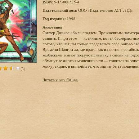
ISBN:
5-15-000575-4
Издательский дом:
ООО «Издательство АСТ-ЛТД»
Год издания:
1998
Аннотация:
Скитер Джексон был негодяем. Прожженным, заматерел
ставить. И при этом — истинным, почти бескорыстным
потому что нет, вы только представьте себе, каково 
Времени Шангри-ла, где врата, как известно, нестаби
колбасками, имеют подлую привычку в самый неподхо
обманутые жертвы мошенничеств — гоняться за очист
конкуренцию, и вы поймете, что значит быть мошенни
(3)
Читать книгу Online