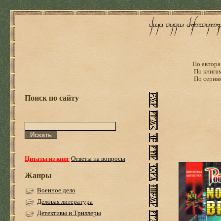
По автора
По книга
По серия
Поиск по сайту
Цитаты из книг
Ответы на вопросы
Жанры
Военное дело
Деловая литература
Детективы и Триллеры