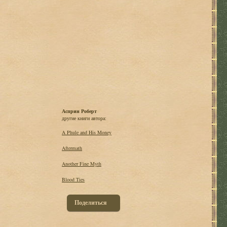
Асприн Роберт
другие книги автора:
A Phule and His Money
Aftermath
Another Fine Myth
Blood Ties
Поделиться