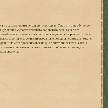
ым, самым гадким негодяем из негодяев. Таким, что пробу негде
 художником своего нелегкого воровского дела. Нелегкого —
это — обделывать темные аферистические делишки в районе Вокзала
льны, сосисочные киоски, стилизованные под древнеримские лотки с
дящий момент проваливаться на дно доисторического океана, а
ителями кошельков по эрам и эпохам. Прибавьте чудовищную
ками времени.