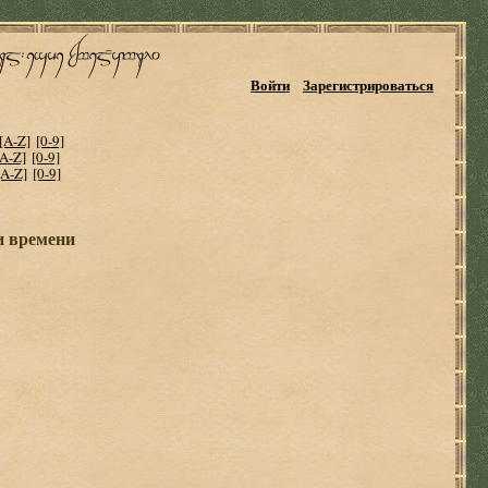
Войти
Зарегистрироваться
[A-Z]
[0-9]
[A-Z]
[0-9]
[A-Z]
[0-9]
и времени