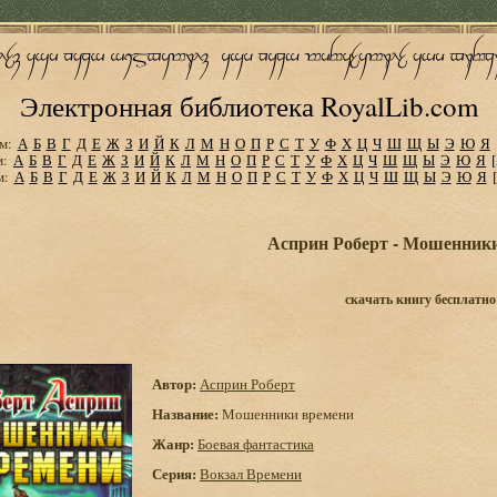
Электронная библиотека RoyalLib.com
м:
А
Б
В
Г
Д
Е
Ж
З
И
Й
К
Л
М
Н
О
П
Р
С
Т
У
Ф
Х
Ц
Ч
Ш
Щ
Ы
Э
Ю
Я
м:
А
Б
В
Г
Д
Е
Ж
З
И
Й
К
Л
М
Н
О
П
Р
С
Т
У
Ф
Х
Ц
Ч
Ш
Щ
Ы
Э
Ю
Я
м:
А
Б
В
Г
Д
Е
Ж
З
И
Й
К
Л
М
Н
О
П
Р
С
Т
У
Ф
Х
Ц
Ч
Ш
Щ
Ы
Э
Ю
Я
Асприн Роберт - Мошенник
скачать книгу бесплатно
Автор:
Асприн Роберт
Название:
Мошенники времени
Жанр:
Боевая фантастика
Серия:
Вокзал Времени