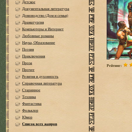
Детское
Документальная литература
Домоводство (Дом и семья)
Драматургия
Компьютеры и Интернет
Любовные романы
Наука, Образование
Поэзия
Приключения
Проза
Рейтинг:
Прочее
Религия и духовность
Справочная литература
Старинное
Техника
Фантастика
Фольклор
Юмор
Список всех жанров