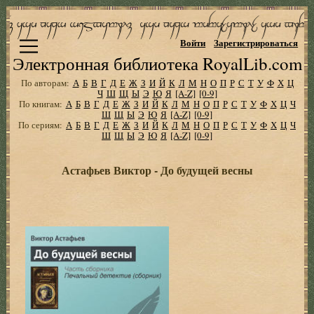
Войти
Зарегистрироваться
Электронная библиотека RoyalLib.com
По авторам:
А
Б
В
Г
Д
Е
Ж
З
И
Й
К
Л
М
Н
О
П
Р
С
Т
У
Ф
Х
Ц
Ч
Ш
Щ
Ы
Э
Ю
Я
[A-Z]
[0-9]
По книгам:
А
Б
В
Г
Д
Е
Ж
З
И
Й
К
Л
М
Н
О
П
Р
С
Т
У
Ф
Х
Ц
Ч
Ш
Щ
Ы
Э
Ю
Я
[A-Z]
[0-9]
По сериям:
А
Б
В
Г
Д
Е
Ж
З
И
Й
К
Л
М
Н
О
П
Р
С
Т
У
Ф
Х
Ц
Ч
Ш
Щ
Ы
Э
Ю
Я
[A-Z]
[0-9]
Астафьев Виктор - До будущей весны