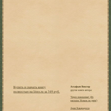
Купить и скачать книгу
Астафьев Виктор
другие книги автора:
полностью на litres.ru за 349 руб.
'Через повешение' (Из
рассказа 'Ясным ли днем')
Ария Каварадосси