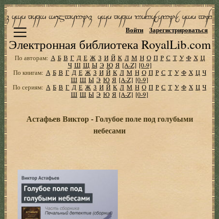
Войти
Зарегистрироваться
Электронная библиотека RoyalLib.com
По авторам:
А
Б
В
Г
Д
Е
Ж
З
И
Й
К
Л
М
Н
О
П
Р
С
Т
У
Ф
Х
Ц
Ч
Ш
Щ
Ы
Э
Ю
Я
[A-Z]
[0-9]
По книгам:
А
Б
В
Г
Д
Е
Ж
З
И
Й
К
Л
М
Н
О
П
Р
С
Т
У
Ф
Х
Ц
Ч
Ш
Щ
Ы
Э
Ю
Я
[A-Z]
[0-9]
По сериям:
А
Б
В
Г
Д
Е
Ж
З
И
Й
К
Л
М
Н
О
П
Р
С
Т
У
Ф
Х
Ц
Ч
Ш
Щ
Ы
Э
Ю
Я
[A-Z]
[0-9]
Астафьев Виктор - Голубое поле под голубыми
небесами