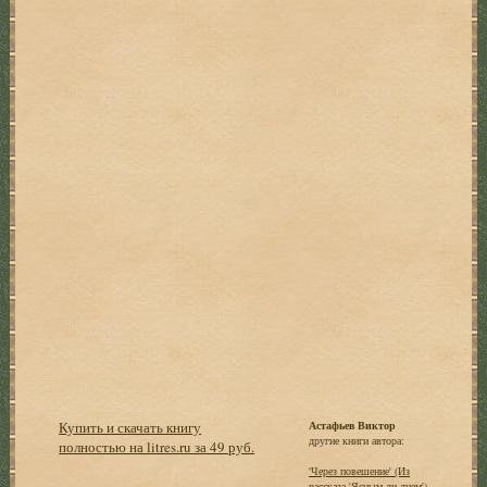
Купить и скачать книгу
Астафьев Виктор
другие книги автора:
полностью на litres.ru за 49 руб.
'Через повешение' (Из
рассказа 'Ясным ли днем')