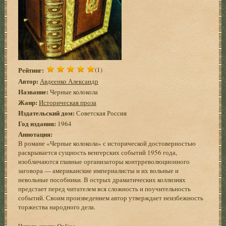
Рейтинг:
(1)
Автор:
Авдеенко Александр
Название:
Черные колокола
Жанр:
Историческая проза
Издательский дом:
Советская Россия
Год издания:
1964
Аннотация:
В романе «Черные колокола» с исторической достоверностью
раскрывается сущность венгерских событий 1956 года,
изобличаются главные организаторы контрреволюционного
заговора — американские империалисты и их вольные и
невольные пособники. В острых драматических коллизиях
предстает перед читателем вся сложность и поучительность
событий. Своим произведением автор утверждает неизбежность
торжества народного дела.
Читать книгу Online