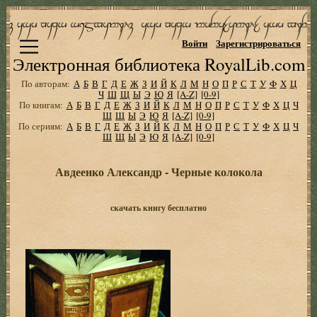
Войти
Зарегистрироваться
Электронная библиотека RoyalLib.com
По авторам:
А
Б
В
Г
Д
Е
Ж
З
И
Й
К
Л
М
Н
О
П
Р
С
Т
У
Ф
Х
Ц
Ч
Ш
Щ
Ы
Э
Ю
Я
[A-Z]
[0-9]
По книгам:
А
Б
В
Г
Д
Е
Ж
З
И
Й
К
Л
М
Н
О
П
Р
С
Т
У
Ф
Х
Ц
Ч
Ш
Щ
Ы
Э
Ю
Я
[A-Z]
[0-9]
По сериям:
А
Б
В
Г
Д
Е
Ж
З
И
Й
К
Л
М
Н
О
П
Р
С
Т
У
Ф
Х
Ц
Ч
Ш
Щ
Ы
Э
Ю
Я
[A-Z]
[0-9]
Авдеенко Александр - Черные колокола
скачать книгу бесплатно