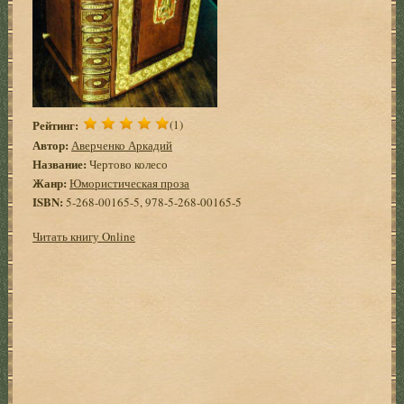
Рейтинг:
(1)
Автор:
Аверченко Аркадий
Название:
Чертово колесо
Жанр:
Юмористическая проза
ISBN:
5-268-00165-5, 978-5-268-00165-5
Читать книгу Online