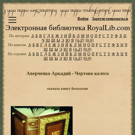
Войти
Зарегистрироваться
Электронная библиотека RoyalLib.com
По авторам:
А
Б
В
Г
Д
Е
Ж
З
И
Й
К
Л
М
Н
О
П
Р
С
Т
У
Ф
Х
Ц
Ч
Ш
Щ
Ы
Э
Ю
Я
[A-Z]
[0-9]
По книгам:
А
Б
В
Г
Д
Е
Ж
З
И
Й
К
Л
М
Н
О
П
Р
С
Т
У
Ф
Х
Ц
Ч
Ш
Щ
Ы
Э
Ю
Я
[A-Z]
[0-9]
По сериям:
А
Б
В
Г
Д
Е
Ж
З
И
Й
К
Л
М
Н
О
П
Р
С
Т
У
Ф
Х
Ц
Ч
Ш
Щ
Ы
Э
Ю
Я
[A-Z]
[0-9]
Аверченко Аркадий - Чертово колесо
скачать книгу бесплатно