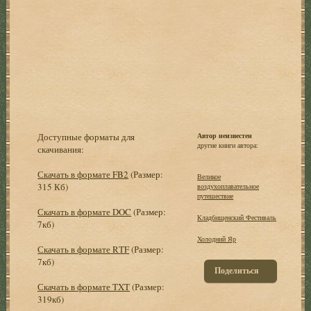
Доступные форматы для
Автор неизвестен
другие книги автора:
скачивания:
Скачать в формате FB2
(Размер:
Великое
315 Кб)
воздухоплавательное
путешествие
Скачать в формате DOC
(Размер:
Кладбищенский Фестиваль
7кб)
Холодний Яр
Скачать в формате RTF
(Размер:
7кб)
Поделиться
Скачать в формате TXT
(Размер:
319кб)