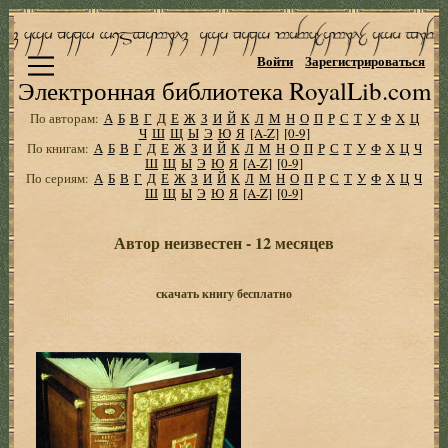
Войти
Зарегистрироваться
Электронная библиотека RoyalLib.com
По авторам:
А
Б
В
Г
Д
Е
Ж
З
И
Й
К
Л
М
Н
О
П
Р
С
Т
У
Ф
Х
Ц
Ч
Ш
Щ
Ы
Э
Ю
Я
[A-Z]
[0-9]
По книгам:
А
Б
В
Г
Д
Е
Ж
З
И
Й
К
Л
М
Н
О
П
Р
С
Т
У
Ф
Х
Ц
Ч
Ш
Щ
Ы
Э
Ю
Я
[A-Z]
[0-9]
По сериям:
А
Б
В
Г
Д
Е
Ж
З
И
Й
К
Л
М
Н
О
П
Р
С
Т
У
Ф
Х
Ц
Ч
Ш
Щ
Ы
Э
Ю
Я
[A-Z]
[0-9]
Автор неизвестен - 12 месяцев
скачать книгу бесплатно