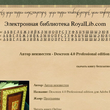
Электронная библиотека RoyalLib.com
м:
А
Б
В
Г
Д
Е
Ж
З
И
Й
К
Л
М
Н
О
П
Р
С
Т
У
Ф
Х
Ц
Ч
Ш
Щ
Ы
Э
Ю
Я
м:
А
Б
В
Г
Д
Е
Ж
З
И
Й
К
Л
М
Н
О
П
Р
С
Т
У
Ф
Х
Ц
Ч
Ш
Щ
Ы
Э
Ю
Я
м:
А
Б
В
Г
Д
Е
Ж
З
И
Й
К
Л
М
Н
О
П
Р
С
Т
У
Ф
Х
Ц
Ч
Ш
Щ
Ы
Э
Ю
Я
Автор неизвестен - Descreen 4.0 Professional editi
скачать книгу бесплатно
Автор:
Автор неизвестен
Название:
Descreen 4.0 Professional edition для Adobe
Жанр:
Программы
Читать книгу Online