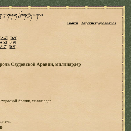
Войти
Зарегистрироваться
[A-Z]
[0-9]
[A-Z]
[0-9]
[A-Z]
[0-9]
король Саудовской Аравии, миллиардер
Саудовской Аравии, миллиардер
дателя.
ги
.