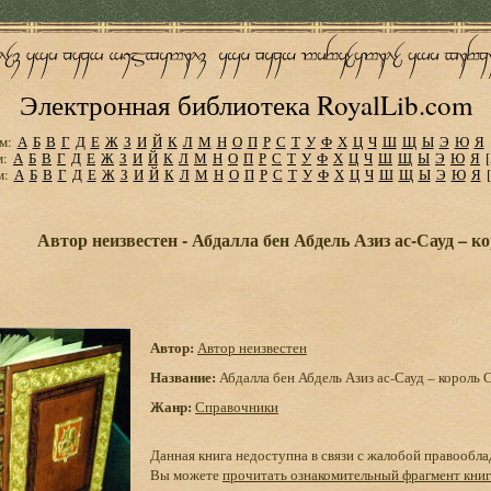
Электронная библиотека RoyalLib.com
м:
А
Б
В
Г
Д
Е
Ж
З
И
Й
К
Л
М
Н
О
П
Р
С
Т
У
Ф
Х
Ц
Ч
Ш
Щ
Ы
Э
Ю
Я
м:
А
Б
В
Г
Д
Е
Ж
З
И
Й
К
Л
М
Н
О
П
Р
С
Т
У
Ф
Х
Ц
Ч
Ш
Щ
Ы
Э
Ю
Я
м:
А
Б
В
Г
Д
Е
Ж
З
И
Й
К
Л
М
Н
О
П
Р
С
Т
У
Ф
Х
Ц
Ч
Ш
Щ
Ы
Э
Ю
Я
Автор неизвестен - Абдалла бен Абдель Азиз ас-Сауд – 
Автор:
Автор неизвестен
Название:
Абдалла бен Абдель Азиз ас-Сауд – король 
Жанр:
Справочники
Данная книга недоступна в связи с жалобой правообла
Вы можете
прочитать ознакомительный фрагмент кни