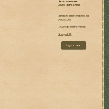
Автор неизвестен
другие книги автора:
Великое воздухоплавательное
путешествие
Кладбищенский Фестиваль
Холодний Яр
Поделиться